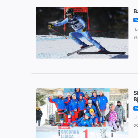
B
Sk
It
su
S
B
Sk
U 
od