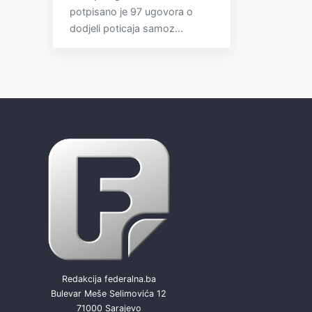
potpisano je 97 ugovora o
dodjeli poticaja samoz...
Redakcija federalna.ba
Bulevar Meše Selimovića 12
71000 Sarajevo