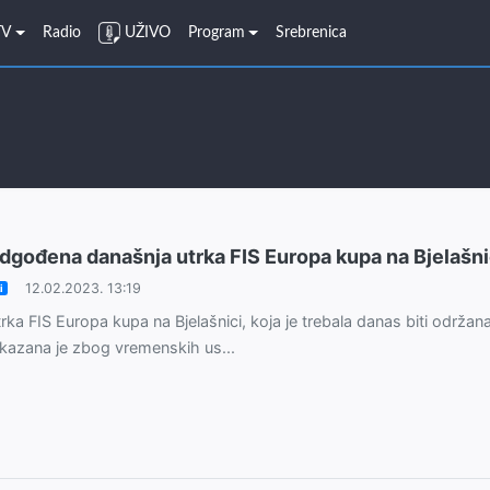
TV
Radio
UŽIVO
Program
Srebrenica
dgođena današnja utrka FIS Europa kupa na Bjelašni
12.02.2023. 13:19
i
rka FIS Europa kupa na Bjelašnici, koja je trebala danas biti održana
kazana je zbog vremenskih us...