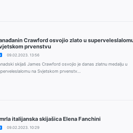
anađanin Crawford osvojio zlato u superveleslalom
vjetskom prvenstvu
09.02.2023. 13:56
i
nadski skijaš James Crawford osvojio je danas zlatnu medalju u
perveleslalomu na Svjetskom prvenstv...
mrla italijanska skijašica Elena Fanchini
09.02.2023. 10:29
i