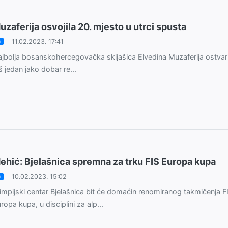
uzaferija osvojila 20. mjesto u utrci spusta
11.02.2023. 17:41
i
jbolja bosanskohercegovačka skijašica Elvedina Muzaferija ostvari
š jedan jako dobar re...
ehić: Bjelašnica spremna za trku FIS Europa kupa
10.02.2023. 15:02
i
impijski centar Bjelašnica bit će domaćin renomiranog takmičenja F
ropa kupa, u disciplini za alp...