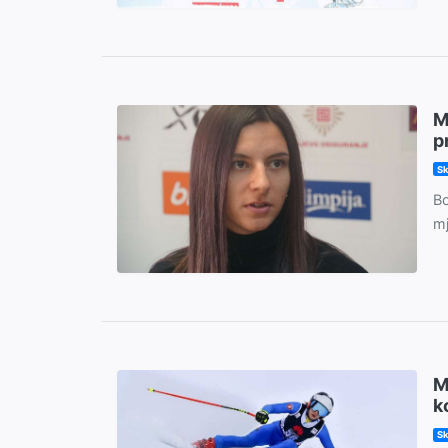
M
p
Sk
Bo
mj
M
k
Sk