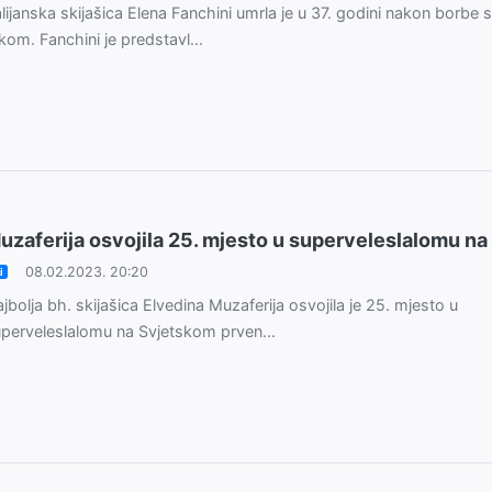
alijanska skijašica Elena Fanchini umrla je u 37. godini nakon borbe s
kom. Fanchini je predstavl...
uzaferija osvojila 25. mjesto u superveleslalomu na
08.02.2023. 20:20
i
jbolja bh. skijašica Elvedina Muzaferija osvojila je 25. mjesto u
perveleslalomu na Svjetskom prven...