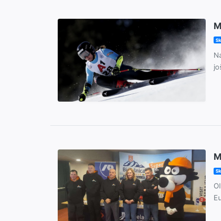
M
Sk
Na
jo
M
Sk
Ol
Eu