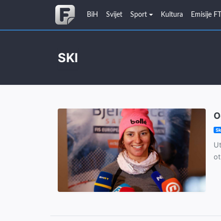
BiH
Svijet
Sport
Kultura
Emisije F
SKI
O
Sk
Ut
ot