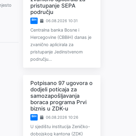
pristupanje SEPA
mjesto
području
BiH
06.08.2026 10:31
Centralna banka Bosne i
Hercegovine (CBBiH) danas je
zvanično aplicirala za
pristupanje Jedinstvenom
području...
Potpisano 97 ugovora o
dodjeli poticaja za
samozapošljavanja
boraca programa Prvi
biznis u ZDK-u
BiH
06.08.2026 10:26
U sjedištu institucija Zeničko-
dobojskog kantona (ZDK)