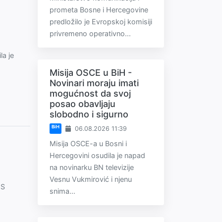
prometa Bosne i Hercegovine
predložilo je Evropskoj komisiji
privremeno operativno...
la je
Misija OSCE u BiH -
Novinari moraju imati
mogućnost da svoj
posao obavljaju
slobodno i sigurno
BiH
06.08.2026 11:39
Misija OSCE-a u Bosni i
Hercegovini osudila je napad
na novinarku BN televizije
Vesnu Vukmirović i njenu
IS
snima...