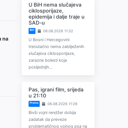
U BiH nema slučajeva
ciklosporijaze,
epidemija i dalje traje u
SAD-u
BiH
06.08.2026 11:32
u na
U Bosni i Hercegovini
trenutačno nema zabilježenih
slučajeva ciklosporijaze,
zarazne bolesti koja
posljednjih...
Pas, igrani film, srijeda
u 21:10
Promo
06.08.2026 11:26
Bivši vojni rendžer dobija
zadatak da preveze
problematičnog vojnog psa na