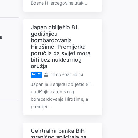
Bosne i Hercegovine utak...
Japan obilježio 81.
godišnjicu
a
bombardovanja
Hirošime: Premijerka
poručila da svijet mora
biti bez nuklearnog
oružja
Svijet
06.08.2026 10:34
Japan je u srijedu obilježio 81.
godišnjicu atomskog
bombardovanja Hirošime, a
premijer...
Centralna banka BiH
zvanično aplicirala za