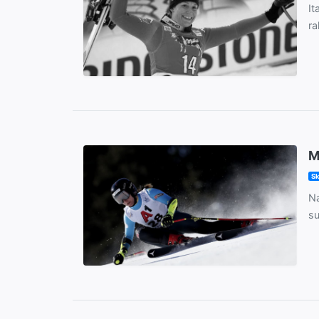
It
ra
M
Sk
Na
su