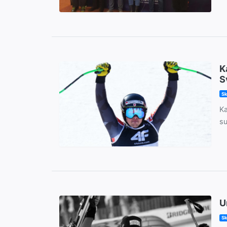
K
S
Sk
Ka
su
U
Sk