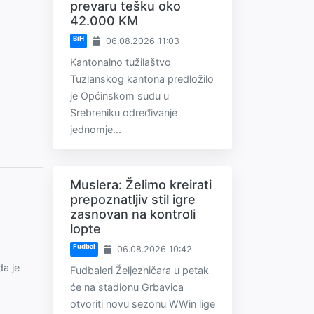
prevaru tešku oko
42.000 KM
BiH
06.08.2026 11:03
Kantonalno tužilaštvo
Tuzlanskog kantona predložilo
je Općinskom sudu u
Srebreniku određivanje
jednomje...
Muslera: Želimo kreirati
prepoznatljiv stil igre
zasnovan na kontroli
lopte
Fudbal
06.08.2026 10:42
da je
Fudbaleri Željezničara u petak
će na stadionu Grbavica
otvoriti novu sezonu WWin lige