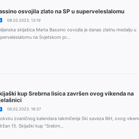
assino osvojila zlato na SP u superveleslalomu
08.02.2023. 13:19
i
alijanska skijašica Marta Bassino osvojila je danas zlatnu medalju u
perveleslalomu na Svjetskom pr...
kijaški kup Srebrna lisica završen ovog vikenda na
jelašnici
06.02.2023. 16:37
i
okviru zvaničnog kalendara takmičenja Ski saveza BiH, ovog viken
ržan 15. Skijaški kup "Srebrn...