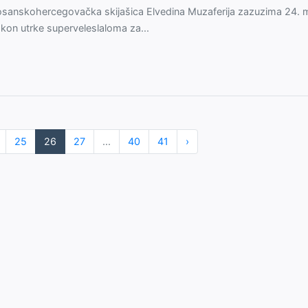
sanskohercegovačka skijašica Elvedina Muzaferija zazuzima 24. 
kon utrke superveleslaloma za...
25
26
27
...
40
41
›