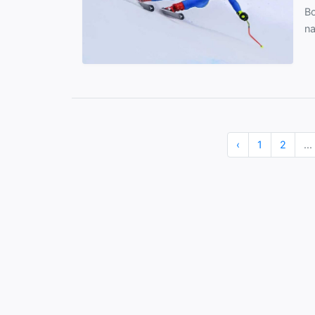
Bo
na
‹
1
2
...