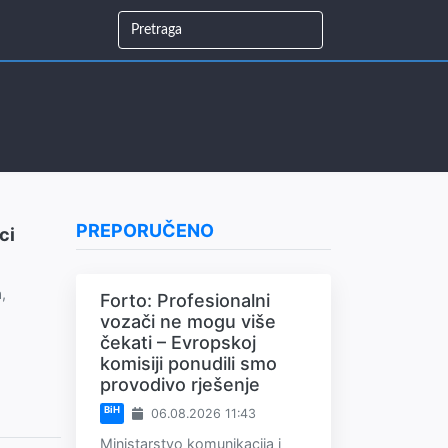
PREPORUČENO
ci
,
Forto: Profesionalni
vozači ne mogu više
čekati – Evropskoj
komisiji ponudili smo
provodivo rješenje
BiH
06.08.2026 11:43
Ministarstvo komunikacija i