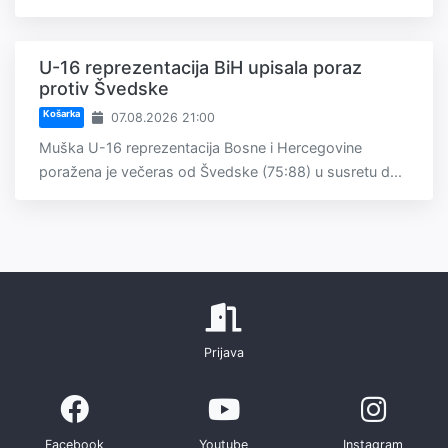
U-16 reprezentacija BiH upisala poraz
protiv Švedske
Košarka
07.08.2026 21:00
Muška U-16 reprezentacija Bosne i Hercegovine
poražena je večeras od Švedske (75:88) u susretu d...
Prijava
Facebook
Youtube
Instagram