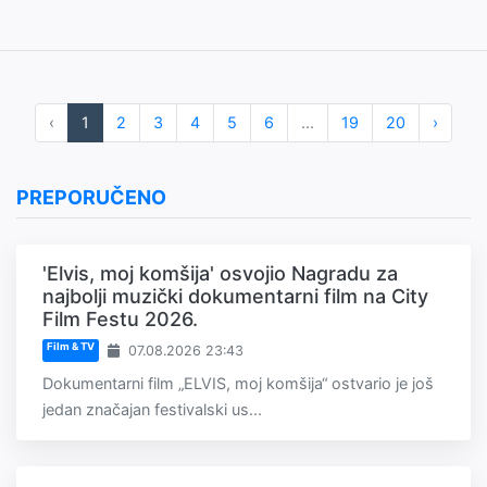
‹
1
2
3
4
5
6
...
19
20
›
PREPORUČENO
'Elvis, moj komšija' osvojio Nagradu za
najbolji muzički dokumentarni film na City
Film Festu 2026.
Film & TV
07.08.2026 23:43
Dokumentarni film „ELVIS, moj komšija“ ostvario je još
jedan značajan festivalski us...