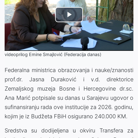
Video
Play
Player
is
loading.
Video
videoprilog Emine Smajlović (Federacija danas)
Federalna ministrica obrazovanja i nauke/znanosti
prof.dr. Jasna Duraković i v.d. direktorice
Zemaljskog muzeja Bosne i Hercegovine dr.sc.
Ana Marić potpisale su danas u Sarajevu ugovor o
sufinansiranju rada ove institucije za 2026. godinu,
kojim je iz Budžeta FBiH osigurano 240.000 KM.
Sredstva su dodijeljena u okviru Transfera za