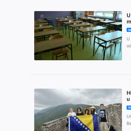
U
m
Ob
U 
ob
H
u
Ob
Uč
Ba