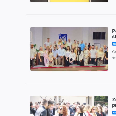
P
s
Ob
Gr
st
Z
p
Ob