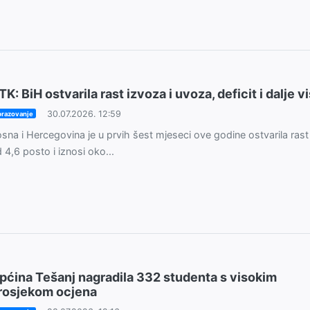
TK: BiH ostvarila rast izvoza i uvoza, deficit i dalje v
30.07.2026. 12:59
razovanje
sna i Hercegovina je u prvih šest mjeseci ove godine ostvarila rast
 4,6 posto i iznosi oko...
pćina Tešanj nagradila 332 studenta s visokim
rosjekom ocjena