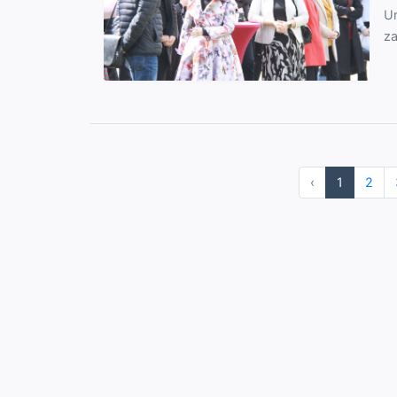
Un
za
‹
1
2