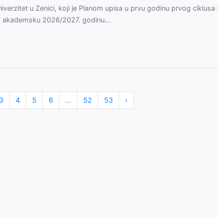
iverzitet u Zenici, koji je Planom upisa u prvu godinu prvog ciklusa 
 akademsku 2026/2027. godinu...
3
4
5
6
...
52
53
›