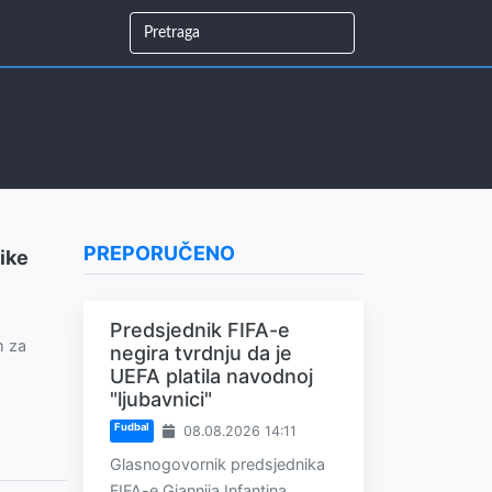
PREPORUČENO
ike
Predsjednik FIFA-e
m za
negira tvrdnju da je
UEFA platila navodnoj
"ljubavnici"
Fudbal
08.08.2026 14:11
Glasnogovornik predsjednika
FIFA-e Giannija Infantina