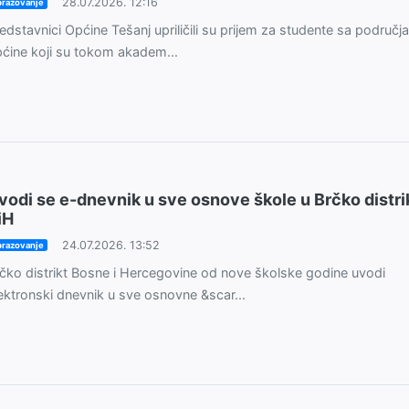
28.07.2026. 12:16
razovanje
edstavnici Općine Tešanj upriličili su prijem za studente sa područj
ćine koji su tokom akadem...
vodi se e-dnevnik u sve osnove škole u Brčko distri
iH
24.07.2026. 13:52
razovanje
čko distrikt Bosne i Hercegovine od nove školske godine uvodi
ektronski dnevnik u sve osnovne &scar...