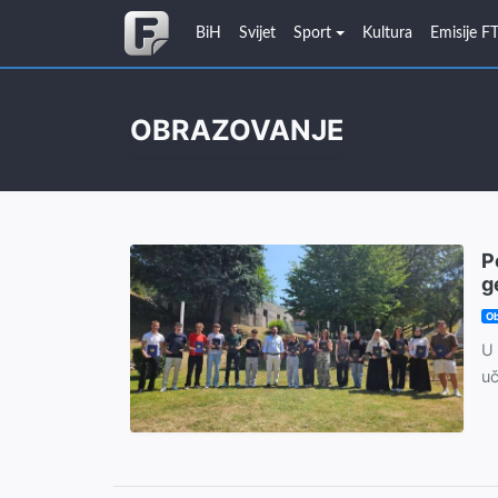
BiH
Svijet
Sport
Kultura
Emisije F
OBRAZOVANJE
P
g
Ob
U 
uč