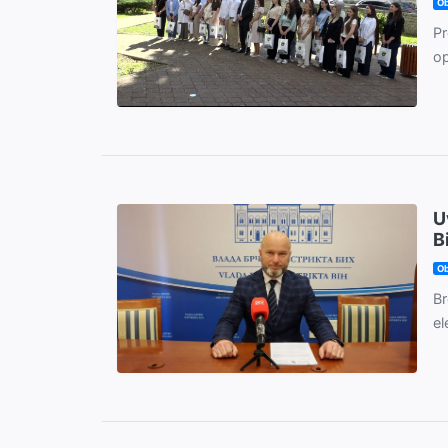
Ob
Pr
op
U
B
Ob
Br
el