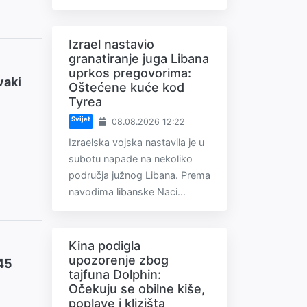
Izrael nastavio
granatiranje juga Libana
uprkos pregovorima:
vaki
Oštećene kuće kod
Tyrea
Svijet
08.08.2026 12:22
Izraelska vojska nastavila je u
subotu napade na nekoliko
područja južnog Libana. Prema
navodima libanske Naci...
Kina podigla
upozorenje zbog
45
tajfuna Dolphin:
Očekuju se obilne kiše,
poplave i klizišta