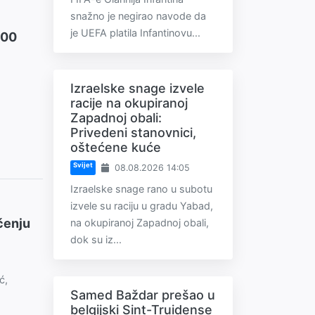
snažno je negirao navode da
je UEFA platila Infantinovu...
400
Izraelske snage izvele
o
racije na okupiranoj
Zapadnoj obali:
Privedeni stanovnici,
oštećene kuće
Svijet
08.08.2026 14:05
Izraelske snage rano u subotu
izvele su raciju u gradu Yabad,
čenju
na okupiranoj Zapadnoj obali,
dok su iz...
ć,
Samed Baždar prešao u
belgijski Sint-Truidense