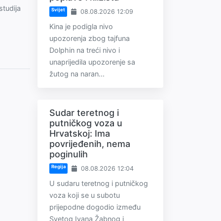
studija
Svijet
08.08.2026 12:09
Kina je podigla nivo
upozorenja zbog tajfuna
Dolphin na treći nivo i
unaprijedila upozorenje sa
žutog na naran...
Sudar teretnog i
putničkog voza u
Hrvatskoj: Ima
povrijeđenih, nema
poginulih
Regija
08.08.2026 12:04
U sudaru teretnog i putničkog
voza koji se u subotu
prijepodne dogodio između
Svetog Ivana Žabnog i