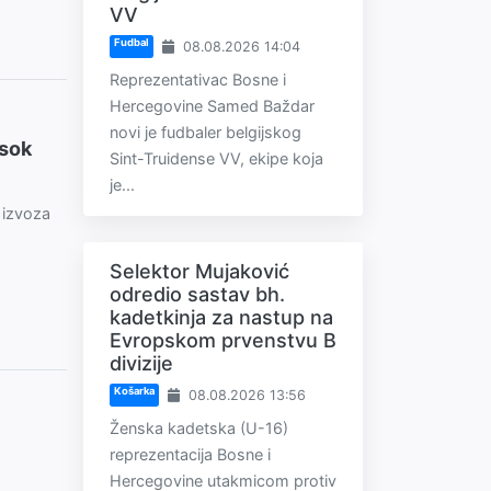
VV
Fudbal
08.08.2026 14:04
Reprezentativac Bosne i
Hercegovine Samed Baždar
novi je fudbaler belgijskog
isok
Sint-Truidense VV, ekipe koja
je...
 izvoza
Selektor Mujaković
odredio sastav bh.
kadetkinja za nastup na
Evropskom prvenstvu B
divizije
Košarka
08.08.2026 13:56
Ženska kadetska (U-16)
reprezentacija Bosne i
Hercegovine utakmicom protiv