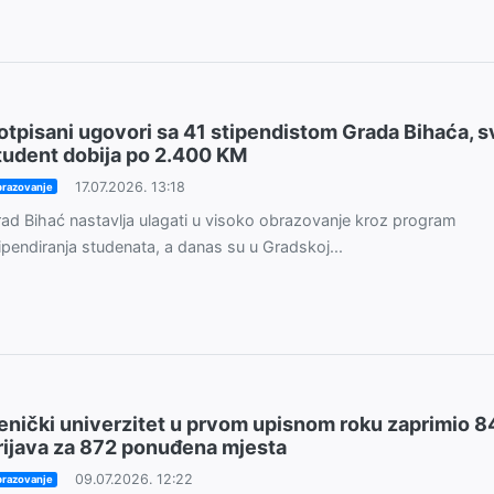
otpisani ugovori sa 41 stipendistom Grada Bihaća, s
tudent dobija po 2.400 KM
17.07.2026. 13:18
razovanje
ad Bihać nastavlja ulagati u visoko obrazovanje kroz program
ipendiranja studenata, a danas su u Gradskoj...
enički univerzitet u prvom upisnom roku zaprimio 8
rijava za 872 ponuđena mjesta
09.07.2026. 12:22
razovanje