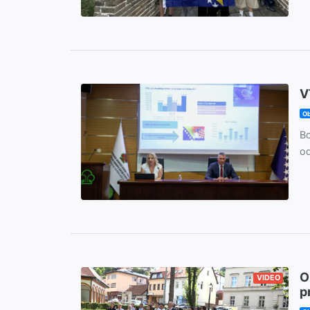
V
Ob
Bo
od
O
VIDEO
p