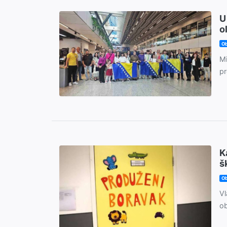
U
o
Ob
Mi
pr
K
š
Ob
Vl
ob