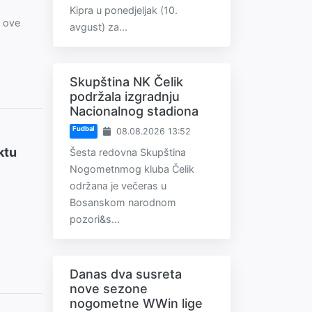
Kipra u ponedjeljak (10.
a ove
avgust) za...
Skupština NK Čelik
podržala izgradnju
Nacionalnog stadiona
Fudbal
08.08.2026 13:52
ktu
Šesta redovna Skupština
Nogometnmog kluba Čelik
održana je večeras u
Bosanskom narodnom
pozori&s...
Danas dva susreta
nove sezone
nogometne WWin lige