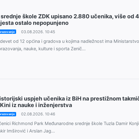
 srednje škole ZDK upisano 2.880 učenika, više od 
jesta ostalo nepopunjeno
03.08.2026. 10:45
razovanje
devet od 12 općina i gradova u kojima nadležnost ima Ministarstv
razovanja, nauke, kulture i sporta Zenič...
istorijski uspjeh učenika iz BiH na prestižnom takmi
 Kini iz nauke i inženjerstva
02.08.2026. 10:46
razovanje
enici Richmond Park Međunarodne srednje škole Tuzla Damir Konji
kir Imširović i Arslan Jag...