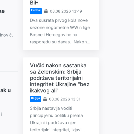
BiH
ke
Fudbal
08.08.2026 13:49
Dva susreta prvog kola nove
sezone nogometne WWin lige
Bosne i Hercegovine na
inović,
rasporedu su danas. Nakon...
Vučić nakon sastanka
sa Zelenskim: Srbija
podržava teritorijalni
integritet Ukrajine "bez
vak u
ikakvog ali"
Regija
08.08.2026 13:31
Srbija nastavlja voditi
 i
principijelnu politiku prema
Ukrajini i podržava njen
teritorijalni integritet, izjavi...