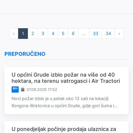
‹
1
2
3
4
5
6
...
33
34
›
PREPORUČENO
U općini Grude izbio požar na više od 40
hektara, na terenu vatrogasci i Air Tractori
BiH
07.08.2026 17:52
Novi požar izbio je u petak oko 12 sati na lokaciji
Kongora-Bristovica u općini Grude, gdje gori šuma i...
U ponedjeljak počinje prodaja ulaznica za