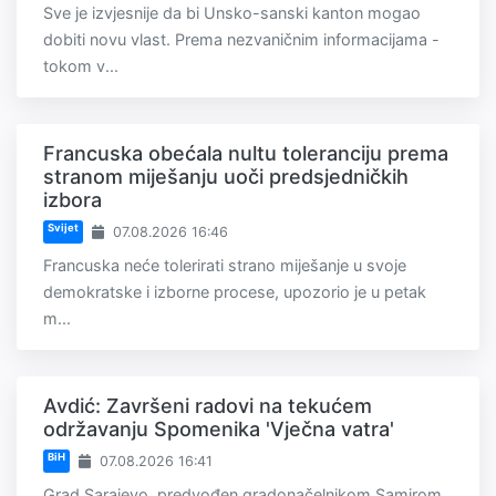
Sve je izvjesnije da bi Unsko-sanski kanton mogao
dobiti novu vlast. Prema nezvaničnim informacijama -
tokom v...
Francuska obećala nultu toleranciju prema
stranom miješanju uoči predsjedničkih
izbora
Svijet
07.08.2026 16:46
Francuska neće tolerirati strano miješanje u svoje
demokratske i izborne procese, upozorio je u petak
m...
Avdić: Završeni radovi na tekućem
održavanju Spomenika 'Vječna vatra'
BiH
07.08.2026 16:41
Grad Sarajevo, predvođen gradonačelnikom Samirom