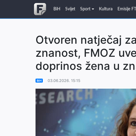
BiH
Svijet
Sport
Kultura
Emisije F
Otvoren natječaj z
znanost, FMOZ uve
doprinos žena u zn
03.06.2026. 15:15
BiH