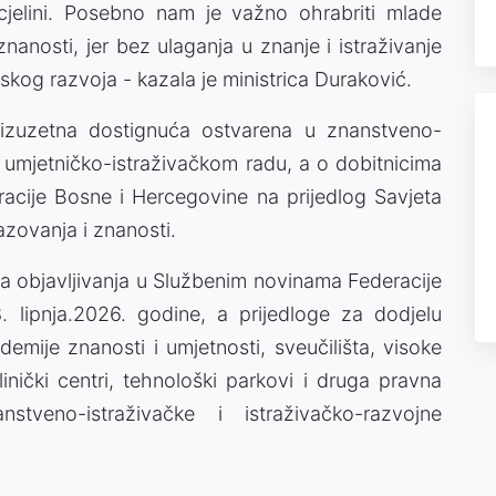
 cjelini. Posebno nam je važno ohrabriti mlade
znanosti, jer bez ulaganja u znanje i istraživanje
g razvoja - kazala je ministrica Duraković.
 izuzetna dostignuća ostvarena u znanstveno-
i umjetničko-istraživačkom radu, a o dobitnicima
acije Bosne i Hercegovine na prijedlog Savjeta
zovanja i znanosti.
a objavljivanja u Službenim novinama Federacije
lipnja.2026. godine, a prijedloge za dodjelu
emije znanosti i umjetnosti, sveučilišta, visoke
linički centri, tehnološki parkovi i druga pravna
nstveno-istraživačke i istraživačko-razvojne