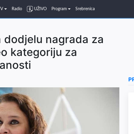
TV
Radio
UŽIVO
Program
Srebrenica
a dodjelu nagrada za
o kategoriju za
anosti
P