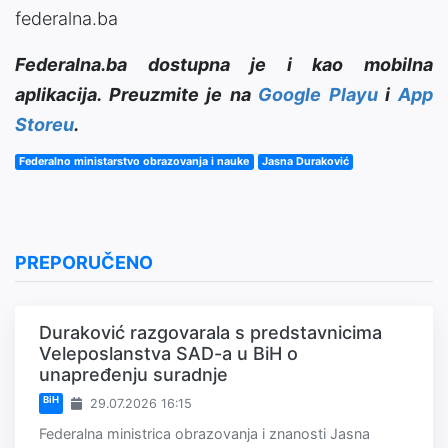
federalna.ba
Federalna.ba dostupna je i kao mobilna
aplikacija. Preuzmite je na
Google Playu
i
App
Storeu
.
Federalno ministarstvo obrazovanja i nauke
Jasna Duraković
PREPORUČENO
Duraković razgovarala s predstavnicima
Veleposlanstva SAD-a u BiH o
unapređenju suradnje
BiH
29.07.2026 16:15
Federalna ministrica obrazovanja i znanosti Jasna