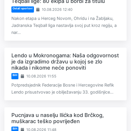
Teqball lige: 80 ekipa u borbi za titulu
Ostali sportovi
10.08.2026 12:40
Nakon etapa u Herceg Novom, Ohridu i na Žabljaku,
Jadranska Teqball liga nastavlja svoj put kroz regiju, a
nar...
Lendo u Mokronogama: Naša odgovornost
je da izgradimo državu u kojoj se zlo
nikada i nikome neće ponoviti
BiH
10.08.2026 11:55
Potpredsjednik Federacije Bosne i Hercegovine Refik
Lendo prisustvovao je obilježavanju 33. godišnjice...
Pucnjava u naselju Ilićka kod Brčkog,
muškarac teško povrijeđen
BiH
10.08.2026 11:48