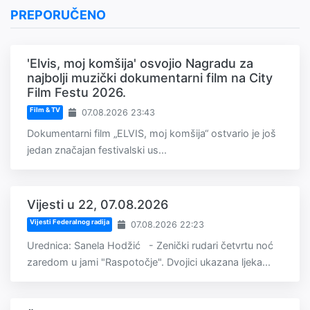
PREPORUČENO
'Elvis, moj komšija' osvojio Nagradu za
najbolji muzički dokumentarni film na City
Film Festu 2026.
Film & TV
07.08.2026 23:43
Dokumentarni film „ELVIS, moj komšija“ ostvario je još
jedan značajan festivalski us...
Vijesti u 22, 07.08.2026
Vijesti Federalnog radija
07.08.2026 22:23
Urednica: Sanela Hodžić - Zenički rudari četvrtu noć
zaredom u jami "Raspotočje". Dvojici ukazana ljeka...