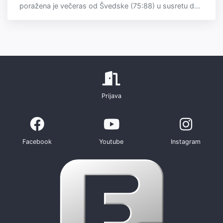
poražena je večeras od Švedske (75:88) u susretu d...
Prijava
Facebook
Youtube
Instagram