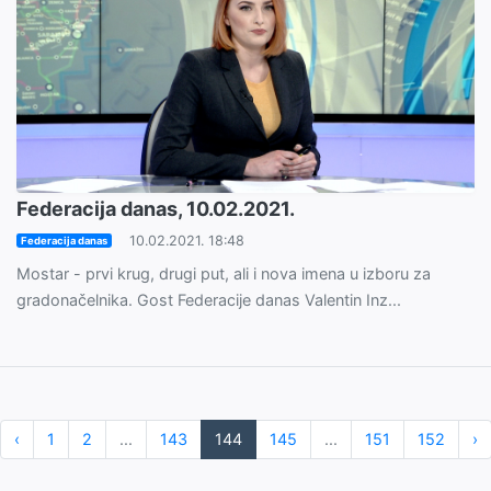
Federacija danas, 10.02.2021.
10.02.2021. 18:48
Federacija danas
Mostar - prvi krug, drugi put, ali i nova imena u izboru za
gradonačelnika. Gost Federacije danas Valentin Inz...
‹
1
2
...
143
144
145
...
151
152
›