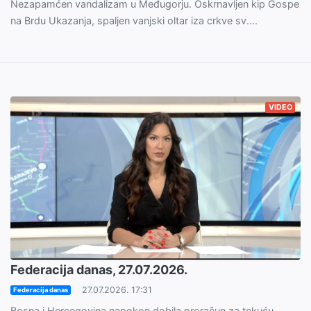
Nezapamćen vandalizam u Međugorju. Oskrnavljen kip Gospe
na Brdu Ukazanja, spaljen vanjski oltar iza crkve sv....
VIDEO
Federacija danas, 27.07.2026.
27.07.2026. 17:31
Federacija danas
Bosna i Hercegovina napokon dobila proračun za tekuću