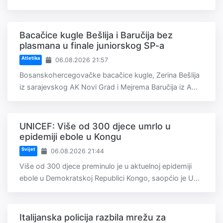
Bacačice kugle Bešlija i Baručija bez
plasmana u finale juniorskog SP-a
Atletika
06.08.2026 21:57
Bosanskohercegovačke bacačice kugle, Zerina Bešlija
iz sarajevskog AK Novi Grad i Mejrema Baručija iz A...
UNICEF: Više od 300 djece umrlo u
epidemiji ebole u Kongu
Svijet
06.08.2026 21:44
Više od 300 djece preminulo je u aktuelnoj epidemiji
ebole u Demokratskoj Republici Kongo, saopćio je U...
Italijanska policija razbila mrežu za