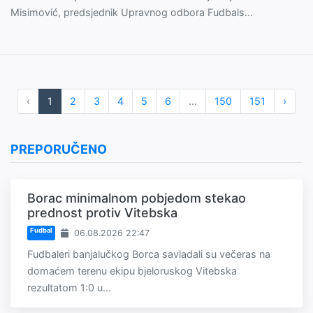
Misimović, predsjednik Upravnog odbora Fudbals...
‹
1
2
3
4
5
6
...
150
151
›
PREPORUČENO
Borac minimalnom pobjedom stekao
prednost protiv Vitebska
Fudbal
06.08.2026 22:47
Fudbaleri banjalučkog Borca savladali su večeras na
domaćem terenu ekipu bjeloruskog Vitebska
rezultatom 1:0 u...