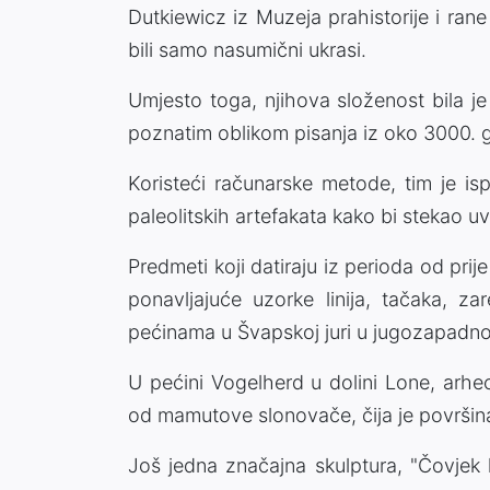
Dutkiewicz iz Muzeja prahistorije i rane
bili samo nasumični ukrasi.
Umjesto toga, njihova složenost bila je
poznatim oblikom pisanja iz oko 3000. g
Koristeći računarske metode, tim je is
paleolitskih artefakata kako bi stekao u
Predmeti koji datiraju iz perioda od pri
ponavljajuće uzorke linija, tačaka, za
pećinama u Švapskoj juri u jugozapadno
U pećini Vogelherd u dolini Lone, arhe
od mamutove slonovače, čija je površina
Još jedna značajna skulptura, "Čovjek 