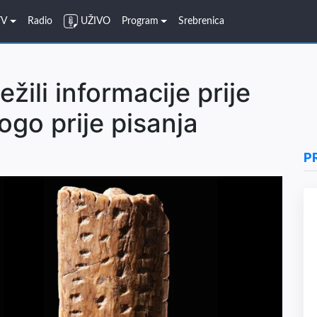
TV
Radio
UŽIVO
Program
Srebrenica
ježili informacije prije
go prije pisanja
P