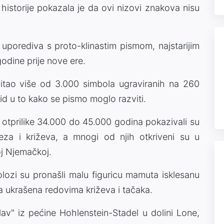
 historije pokazala je da ovi nizovi znakova nisu
 uporediva s proto-klinastim pismom, najstarijim
odine prije nove ere.
pitao više od 3.000 simbola ugraviranih na 260
vid u to kako se pismo moglo razviti.
je otprilike 34.000 do 45.000 godina pokazivali su
reza i križeva, a mnogi od njih otkriveni su u
j Njemačkoj.
olozi su pronašli malu figuricu mamuta isklesanu
 ukrašena redovima križeva i tačaka.
lav" iz pećine Hohlenstein-Stadel u dolini Lone,