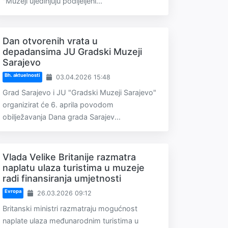
"Muzeji ujedinjuju podijeljeni...
Dan otvorenih vrata u
depadansima JU Gradski Muzeji
Sarajevo
Bh. aktuelnosti
03.04.2026 15:48
Grad Sarajevo i JU "Gradski Muzeji Sarajevo"
organizirat će 6. aprila povodom
obilježavanja Dana grada Sarajev...
Vlada Velike Britanije razmatra
naplatu ulaza turistima u muzeje
radi finansiranja umjetnosti
Evropa
26.03.2026 09:12
Britanski ministri razmatraju mogućnost
naplate ulaza međunarodnim turistima u