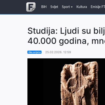
BiH
Svijet
Sport
Kultura
Emisije F
Studija: Ljudi su bil
40.000 godina, mno
25.02.2026. 12:59
Oko svijeta