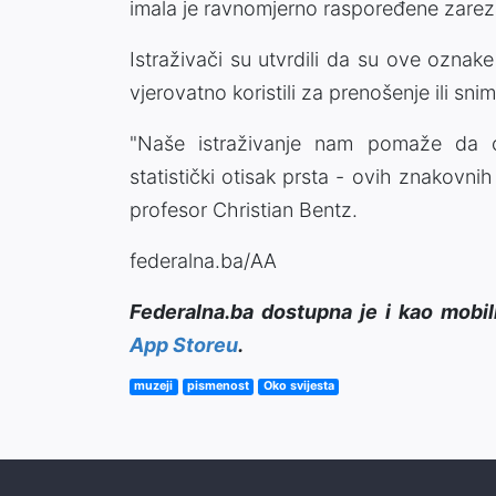
imala je ravnomjerno raspoređene zarez
Istraživači su utvrdili da su ove oznake
vjerovatno koristili za prenošenje ili sni
"Naše istraživanje nam pomaže da otk
statistički otisak prsta - ovih znakovnih
profesor Christian Bentz.
federalna.ba/AA
Federalna.ba dostupna je i kao mobil
App Storeu
.
muzeji
pismenost
Oko svijesta