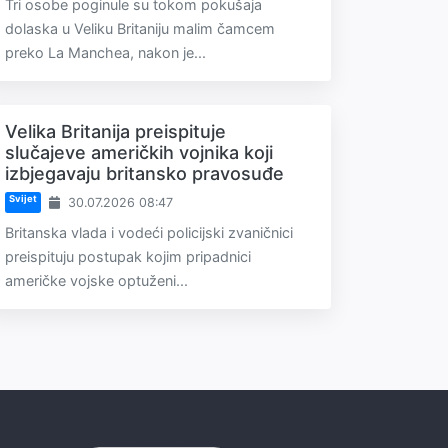
Tri osobe poginule su tokom pokušaja
dolaska u Veliku Britaniju malim čamcem
preko La Manchea, nakon je...
Velika Britanija preispituje
slučajeve američkih vojnika koji
izbjegavaju britansko pravosuđe
Svijet
30.07.2026 08:47
Britanska vlada i vodeći policijski zvaničnici
preispituju postupak kojim pripadnici
američke vojske optuženi...