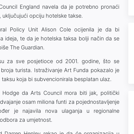
 Council England navela da je potrebno pronaći
 uključujući opciju hotelske takse.
ral Policy Unit Alison Cole ocijenila je da bi
ša ideja, te da je hotelska taksa bolji način da se
 piše The Guardian.
i su za sve posjetioce od 2001. godine, što se
roja turista. Istraživanje Art Funda pokazalo je
 taksu koja bi subvencionirala besplatan ulaz.
 Hodge da Arts Council mora biti jak, politički
izdvajanje osam miliona funti za pojednostavljenje
kođer je najavila nova ulaganja u regionalne
 odbora za umjetnost.
nd Darren Henley rekao je da će organizacija u