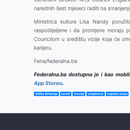
narednih šest mjeseci raditi na smanjenju
Ministrica kulture Lisa Nandy poručil
raspodijeljene i da promjene moraju p
Councilom u središtu vizije koja će om
karijeru.
Fena/federalna.ba
Federalna.ba dostupna je i kao mobil
App Storeu
.
Velika Britanija
turisti
muzeji
umjetnost
naplata ulaza