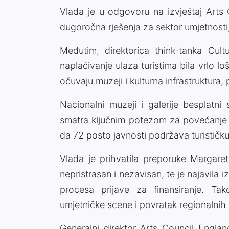
Vlada je u odgovoru na izvještaj Arts
dugoročna rješenja za sektor umjetnosti,
Međutim, direktorica think-tanka Cultu
naplaćivanje ulaza turistima bila vrlo lo
očuvaju muzeji i kulturna infrastruktura,
Nacionalni muzeji i galerije besplatn
smatra ključnim potezom za povećanje b
da 72 posto javnosti podržava turističku
Vlada je prihvatila preporuke Margaret
nepristrasan i nezavisan, te je najavila 
procesa prijave za finansiranje. Ta
umjetničke scene i povratak regionalnih
Generalni direktor Arts Council Engla