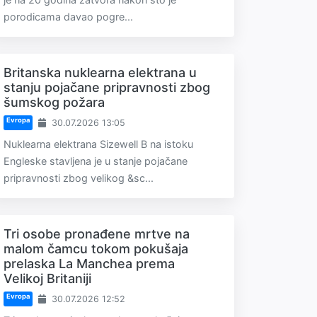
porodicama davao pogre...
Britanska nuklearna elektrana u
stanju pojačane pripravnosti zbog
šumskog požara
Evropa
30.07.2026 13:05
Nuklearna elektrana Sizewell B na istoku
Engleske stavljena je u stanje pojačane
pripravnosti zbog velikog &sc...
Tri osobe pronađene mrtve na
malom čamcu tokom pokušaja
prelaska La Manchea prema
Velikoj Britaniji
Evropa
30.07.2026 12:52