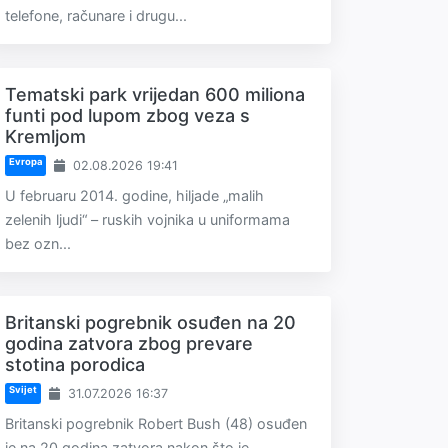
telefone, računare i drugu...
Tematski park vrijedan 600 miliona
funti pod lupom zbog veza s
Kremljom
Evropa
02.08.2026 19:41
U februaru 2014. godine, hiljade „malih
zelenih ljudi“ – ruskih vojnika u uniformama
bez ozn...
Britanski pogrebnik osuđen na 20
godina zatvora zbog prevare
stotina porodica
Svijet
31.07.2026 16:37
Britanski pogrebnik Robert Bush (48) osuđen
je na 20 godina zatvora nakon što je