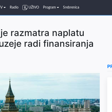
TV
Radio
UŽIVO
Program
Srebrenica
ije razmatra naplatu
uzeje radi finansiranja
P