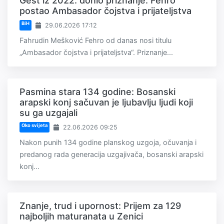
Gest iz 2022. donio priznanje: Fehro
postao Ambasador čojstva i prijateljstva
BiH
29.06.2026 17:12
Fahrudin Mešković Fehro od danas nosi titulu
„Ambasador čojstva i prijateljstva“. Priznanje...
Pasmina stara 134 godine: Bosanski
arapski konj sačuvan je ljubavlju ljudi koji
su ga uzgajali
Oko svijeta
22.06.2026 09:25
Nakon punih 134 godine planskog uzgoja, očuvanja i
predanog rada generacija uzgajivača, bosanski arapski
konj...
Znanje, trud i upornost: Prijem za 129
najboljih maturanata u Zenici