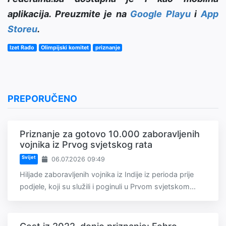
aplikacija. Preuzmite je na
Google Playu
i
App
Storeu
.
Izet Rađo
Olimpijski komitet
priznanje
PREPORUČENO
Priznanje za gotovo 10.000 zaboravljenih
vojnika iz Prvog svjetskog rata
Svijet
06.07.2026 09:49
Hiljade zaboravljenih vojnika iz Indije iz perioda prije
podjele, koji su služili i poginuli u Prvom svjetskom...