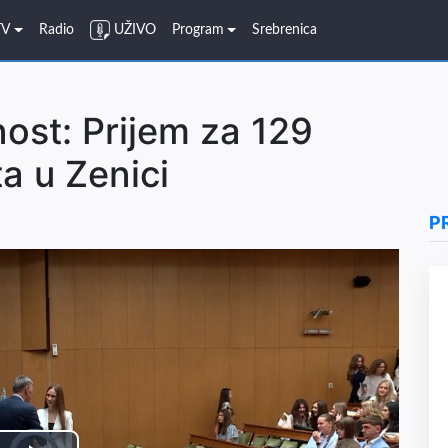
TV
Radio
UŽIVO
Program
Srebrenica
nost: Prijem za 129
a u Zenici
P