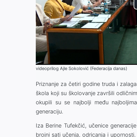
videoprilog Ajle Sokolović (Federacija danas)
Priznanje za četiri godine truda i zalag
škola koji su školovanje završili odlič
okupili su se najbolji među najboljima
generaciju.
Iza Berine Tufekčić, učenice generacij
brojni sati učenja, odricanja i upornost