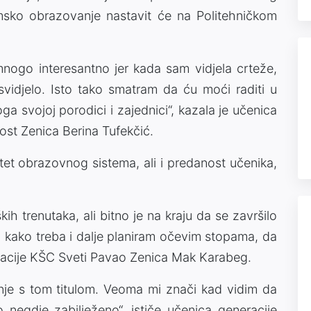
msko obrazovanje nastavit će na Politehničkom
mnogo interesantno jer kada sam vidjela crteže,
 svidjelo. Isto tako smatram da ću moći raditi u
oga svojoj porodici i zajednici“, kazala je učenica
ost Zenica Berina Tufekčić.
itet obrazovnog sistema, ali i predanost učenika,
ških trenutaka, ali bitno je na kraju da se završilo
o kako treba i dalje planiram očevim stopama, da
eracije KŠC Sveti Pavao Zenica Mak Karabeg.
nje s tom titulom. Veoma mi znači kad vidim da
to negdje zabilježeno“, ističe učenica generacije