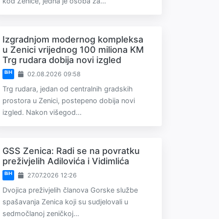
kod Zenice, jedna je osoba za...
Izgradnjom modernog kompleksa
u Zenici vrijednog 100 miliona KM
Trg rudara dobija novi izgled
BiH
02.08.2026 09:58
Trg rudara, jedan od centralnih gradskih
prostora u Zenici, postepeno dobija novi
izgled. Nakon višegod...
GSS Zenica: Radi se na povratku
preživjelih Adilovića i Vidimlića
BiH
27.07.2026 12:26
Dvojica preživjelih članova Gorske službe
spašavanja Zenica koji su sudjelovali u
sedmočlanoj zeničkoj...