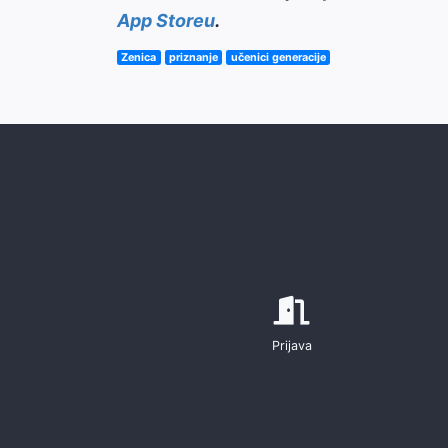
App Storeu
.
Zenica
priznanje
učenici generacije
Prijava