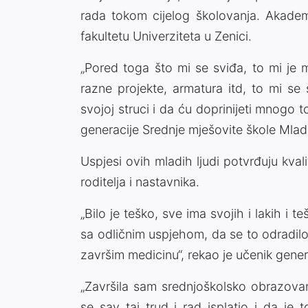
rada tokom cijelog školovanja. Akade
fakultetu Univerziteta u Zenici.
„Pored toga što mi se sviđa, to mi je 
razne projekte, armatura itd, to mi se
svojoj struci i da ću doprinijeti mnogo t
generacije Srednje mješovite škole Mlad
Uspjesi ovih mladih ljudi potvrđuju kval
roditelja i nastavnika.
„Bilo je teško, sve ima svojih i lakih i te
sa odličnim uspjehom, da se to odradil
završim medicinu“, rekao je učenik gen
„Završila sam srednjoškolsko obrazova
se sav taj trud i rad isplatio i da je 