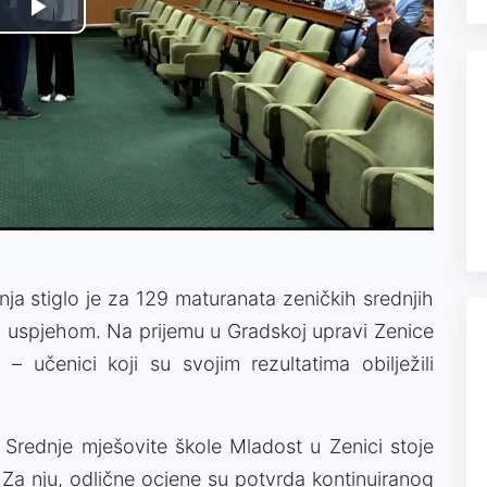
Video
Play
Player
is
loading.
Video
anja stiglo je za 129 maturanata zeničkih srednjih
nim uspjehom. Na prijemu u Gradskoj upravi Zenice
 – učenici koji su svojim rezultatima obilježili
e Srednje mješovite škole Mladost u Zenici stoje
i. Za nju, odlične ocjene su potvrda kontinuiranog