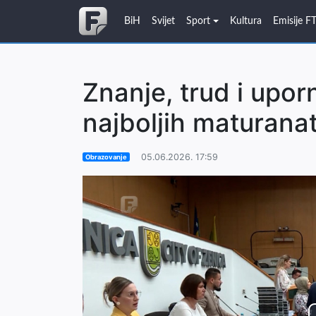
BiH
Svijet
Sport
Kultura
Emisije F
Znanje, trud i upor
najboljih maturanat
05.06.2026. 17:59
Obrazovanje