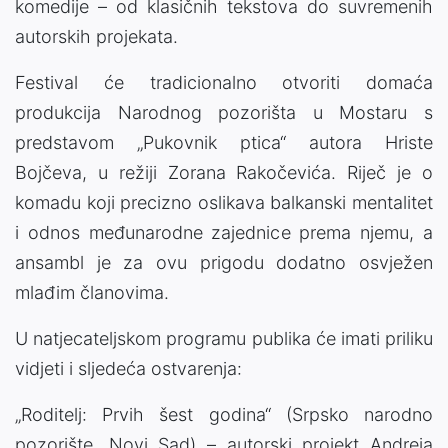
komedije – od klasičnih tekstova do suvremenih
autorskih projekata.
Festival će tradicionalno otvoriti domaća
produkcija Narodnog pozorišta u Mostaru s
predstavom „Pukovnik ptica“ autora Hriste
Bojčeva, u režiji Zorana Rakočevića. Riječ je o
komadu koji precizno oslikava balkanski mentalitet
i odnos međunarodne zajednice prema njemu, a
ansambl je za ovu prigodu dodatno osvježen
mlađim članovima.
U natjecateljskom programu publika će imati priliku
vidjeti i sljedeća ostvarenja:
„Roditelj: Prvih šest godina“ (Srpsko narodno
pozorište, Novi Sad) – autorski projekt Andreja