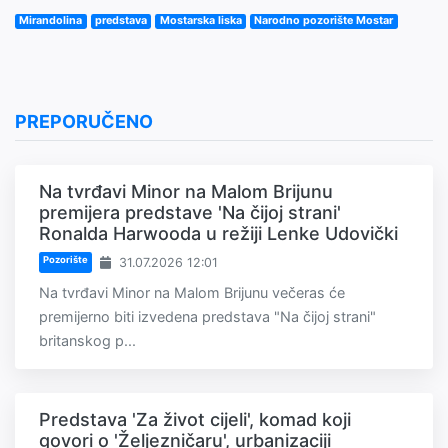
Mirandolina
predstava
Mostarska liska
Narodno pozorište Mostar
PREPORUČENO
Na tvrđavi Minor na Malom Brijunu
premijera predstave 'Na čijoj strani'
Ronalda Harwooda u režiji Lenke Udovički
Pozorište
31.07.2026 12:01
Na tvrđavi Minor na Malom Brijunu večeras će
premijerno biti izvedena predstava "Na čijoj strani"
britanskog p...
Predstava 'Za život cijeli', komad koji
govori o 'Željezničaru', urbanizaciji