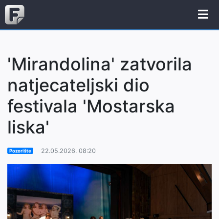
'Mirandolina' zatvorila
natjecateljski dio
festivala 'Mostarska
liska'
22.05.2026. 08:20
Pozorište