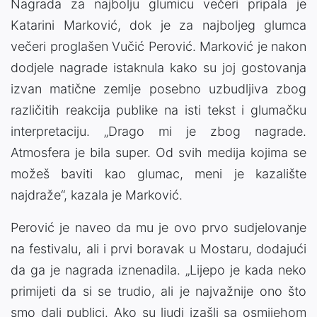
Nagrada za najbolju glumicu večeri pripala je
Katarini Marković, dok je za najboljeg glumca
večeri proglašen Vučić Perović. Marković je nakon
dodjele nagrade istaknula kako su joj gostovanja
izvan matične zemlje posebno uzbudljiva zbog
različitih reakcija publike na isti tekst i glumačku
interpretaciju. „Drago mi je zbog nagrade.
Atmosfera je bila super. Od svih medija kojima se
možeš baviti kao glumac, meni je kazalište
najdraže“, kazala je Marković.
Perović je naveo da mu je ovo prvo sudjelovanje
na festivalu, ali i prvi boravak u Mostaru, dodajući
da ga je nagrada iznenadila. „Lijepo je kada neko
primijeti da si se trudio, ali je najvažnije ono što
smo dali publici. Ako su ljudi izašli sa osmijehom