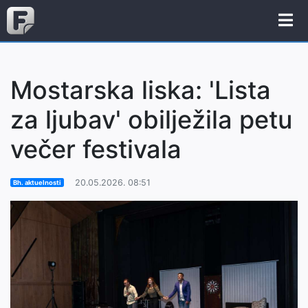
Mostarska liska: 'Lista
za ljubav' obilježila petu
večer festivala
20.05.2026. 08:51
Bh. aktuelnosti