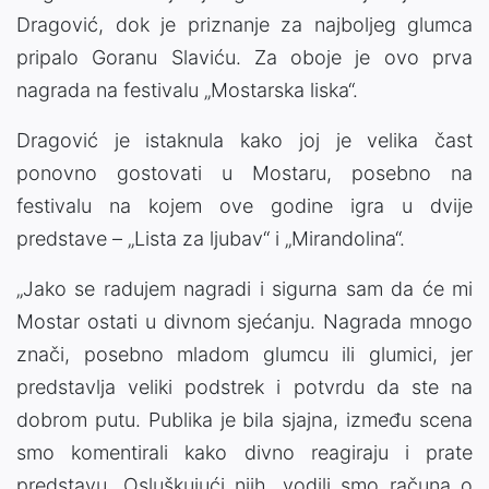
Dragović, dok je priznanje za najboljeg glumca
pripalo Goranu Slaviću. Za oboje je ovo prva
nagrada na festivalu „Mostarska liska“.
Dragović je istaknula kako joj je velika čast
ponovno gostovati u Mostaru, posebno na
festivalu na kojem ove godine igra u dvije
predstave – „Lista za ljubav“ i „Mirandolina“.
„Jako se radujem nagradi i sigurna sam da će mi
Mostar ostati u divnom sjećanju. Nagrada mnogo
znači, posebno mladom glumcu ili glumici, jer
predstavlja veliki podstrek i potvrdu da ste na
dobrom putu. Publika je bila sjajna, između scena
smo komentirali kako divno reagiraju i prate
predstavu. Osluškujući njih, vodili smo računa o