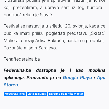
Mostarska publika je inspirativna i razumije humor
koji prezentiram, a upravo sam iz tog humora i
ponikao“, rekao je Slavić.
Festival se nastavlja u srijedu, 20. svibnja, kada će
publika imati priliku pogledati predstavu „Škrtac“
Moliera, u režiji Adisa Bakrača, nastalu u produkciji
Pozorišta mladih Sarajevo.
Fena/federalna.ba
Federalna.ba dostupna je i kao mobilna
aplikacija. Preuzmite je na
Google Playu
i
App
Storeu
.
Mostarska liska
Lista za ljubav
Narodno pozorište Mostar