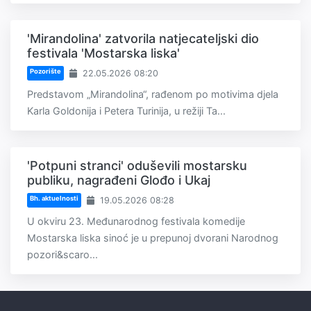
'Mirandolina' zatvorila natjecateljski dio
festivala 'Mostarska liska'
Pozorište
22.05.2026 08:20
Predstavom „Mirandolina“, rađenom po motivima djela
Karla Goldonija i Petera Turinija, u režiji Ta...
'Potpuni stranci' oduševili mostarsku
publiku, nagrađeni Glođo i Ukaj
Bh. aktuelnosti
19.05.2026 08:28
U okviru 23. Međunarodnog festivala komedije
Mostarska liska sinoć je u prepunoj dvorani Narodnog
pozori&scaro...