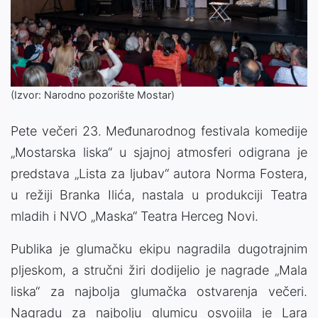
(Izvor: Narodno pozorište Mostar)
Pete večeri 23. Međunarodnog festivala komedije
„Mostarska liska“ u sjajnoj atmosferi odigrana je
predstava „Lista za ljubav“ autora Norma Fostera,
u režiji Branka Ilića, nastala u produkciji Teatra
mladih i NVO „Maska“ Teatra Herceg Novi.
Publika je glumačku ekipu nagradila dugotrajnim
pljeskom, a stručni žiri dodijelio je nagrade „Mala
liska“ za najbolja glumačka ostvarenja večeri.
Nagradu za najbolju glumicu osvojila je Lara