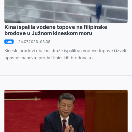
Kina ispalila vodene topove na filipinske
brodove u Južnom kineskom moru
24.07.2026. 08:38
Azija
Kineski brodovi obalne straže ispalili su vodene topove i izveli
opasne manevre protiv filipinskih brodova u J...