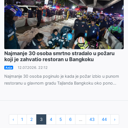
Najmanje 30 osoba smrtno stradalo u požaru
koji je zahvatio restoran u Bangkoku
12.07.2026. 22:12
Azija
Najmanje 30 osoba poginulo je kada je požar izbio u punom
restoranu u glavnom gradu Tajlanda Bangkoku oko pono...
‹
1
2
3
4
5
6
...
43
44
›