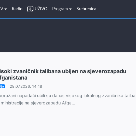
TV
Radio
UŽIVO
Program
Srebrenica
isoki zvaničnik talibana ubijen na sjeverozapadu
fganistana
28.07.2026. 14:48
ija
oružani napadači ubili su danas visokog lokalnog zvaničnika talib
ministracije na sjeverozapadu Afga...