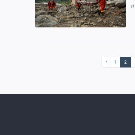
st
‹
1
2