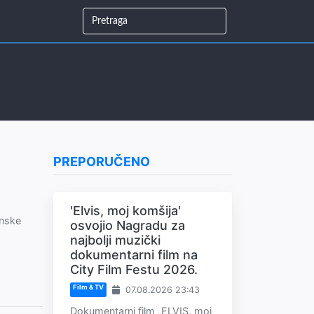
PREPORUČENO
'Elvis, moj komšija'
anske
osvojio Nagradu za
najbolji muzički
dokumentarni film na
City Film Festu 2026.
Film & TV
07.08.2026 23:43
Dokumentarni film „ELVIS, moj