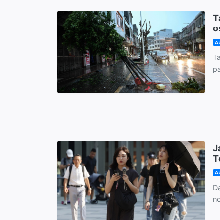
T
o
Az
Ta
pa
J
T
Az
Da
no