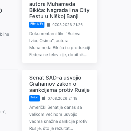
autora Muhameda
Bikića: Nagrada i na City
0
Festu u Niškoj Banji
Film & TV
07.08.2026 21:26
Dokumentarni film "Bulevar
bilne
Ivice Osima", autora
Muhameda Bikića i u produkciji
Federalne televizije, dobitnik...
Senat SAD-a usvojio
Grahamov zakon o
sankcijama protiv Rusije
Svijet
07.08.2026 21:18
Američki Senat je danas sa
an",
velikom većinom usvojio
veoma snažne sankcije protiv
Rusije, što je rezultat...