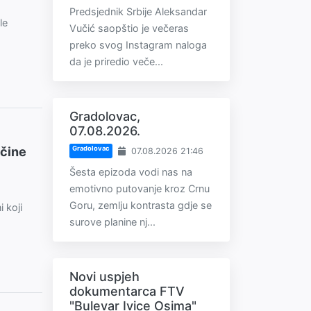
Predsjednik Srbije Aleksandar
le
Vučić saopštio je večeras
preko svog Instagram naloga
da je priredio veče...
Gradolovac,
07.08.2026.
ačine
Gradolovac
07.08.2026 21:46
Šesta epizoda vodi nas na
emotivno putovanje kroz Crnu
Goru, zemlju kontrasta gdje se
 koji
surove planine nj...
Novi uspjeh
dokumentarca FTV
"Bulevar Ivice Osima"