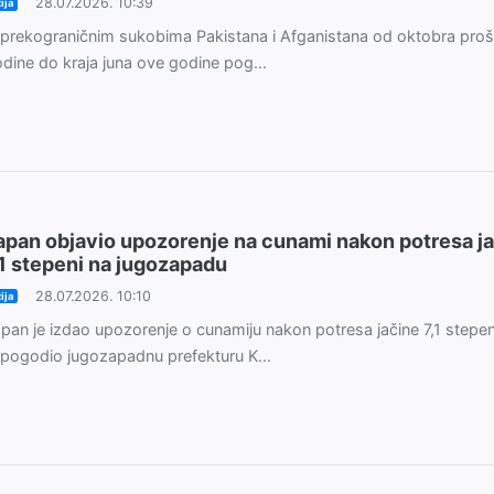
28.07.2026. 10:39
ija
prekograničnim sukobima Pakistana i Afganistana od oktobra proš
dine do kraja juna ove godine pog...
apan objavio upozorenje na cunami nakon potresa j
,1 stepeni na jugozapadu
28.07.2026. 10:10
ija
pan je izdao upozorenje o cunamiju nakon potresa jačine 7,1 stepeni
 pogodio jugozapadnu prefekturu K...