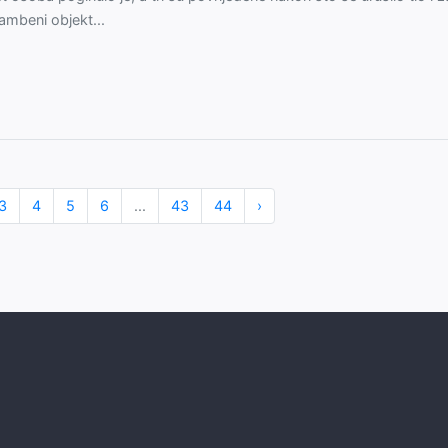
ambeni objekt...
3
4
5
6
...
43
44
›