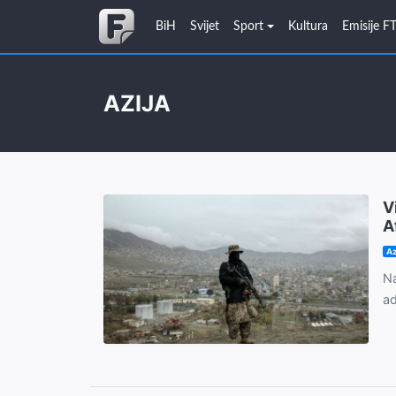
BiH
Svijet
Sport
Kultura
Emisije F
AZIJA
V
A
Az
Na
ad