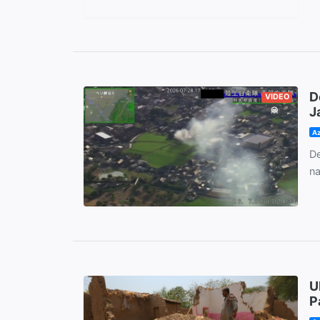
D
VIDEO
J
Az
De
na
U
P