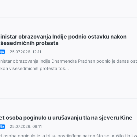
inistar obrazovanja Indije podnio ostavku nakon
išesedmičnih protesta
25.07.2026. 12:11
ija
nistar obrazovanja Indije Dharmendra Pradhan podnio je danas os
kon višesedmičnih protesta tok...
et osoba poginulo u urušavanju tla na sjeveru Kine
25.07.2026. 09:11
ija
t osoba poginulo je, a tri su povrijeđene nakon što se urušilo tlo i z