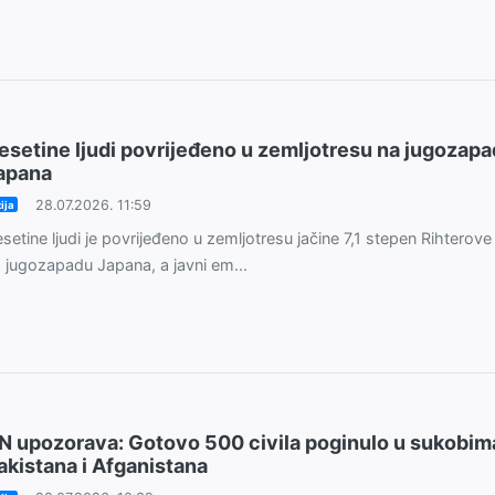
esetine ljudi povrijeđeno u zemljotresu na jugozap
apana
28.07.2026. 11:59
ija
setine ljudi je povrijeđeno u zemljotresu jačine 7,1 stepen Rihterove
 jugozapadu Japana, a javni em...
N upozorava: Gotovo 500 civila poginulo u sukobim
akistana i Afganistana