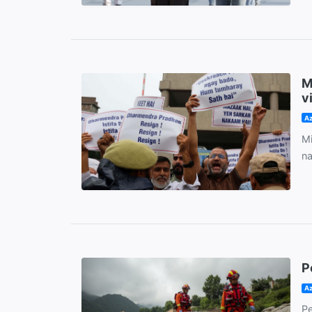
M
v
Az
Mi
na
P
Az
Pe