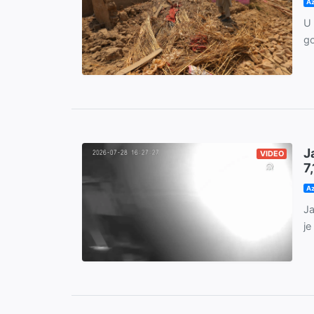
Az
U 
go
J
VIDEO
7
Az
Ja
je