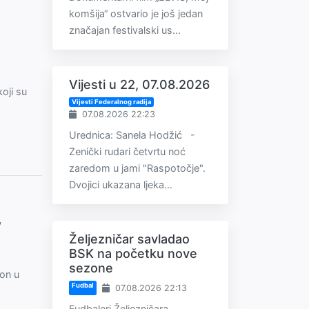
komšija“ ostvario je još jedan
značajan festivalski us...
Vijesti u 22, 07.08.2026
oji su
Vijesti Federalnog radija
07.08.2026 22:23
Urednica: Sanela Hodžić -
Zenički rudari četvrtu noć
zaredom u jami "Raspotočje".
Dvojici ukazana ljeka...
,
Željezničar savladao
BSK na početku nove
sezone
eon u
Fudbal
07.08.2026 22:13
Fudbaleri Željezničara