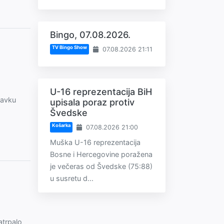
Bingo, 07.08.2026.
TV Bingo Show
07.08.2026 21:11
U-16 reprezentacija BiH
tavku
upisala poraz protiv
Švedske
Košarka
07.08.2026 21:00
Muška U-16 reprezentacija
Bosne i Hercegovine poražena
je večeras od Švedske (75:88)
u susretu d...
atrpalo