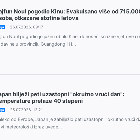
ajfun Noul pogodio Kinu: Evakuisano više od 715.00
soba, otkazane stotine letova
26.07.2026. 09:17
ija
jfun Noul pogodio je južnu obalu Kine, donoseći snažne vjetrove i o
davine u provinciju Guangdong i H...
apan bilježi peti uzastopni "okrutno vrući dan":
emperature prelaze 40 stepeni
25.07.2026. 13:21
ija
leko od Evrope, Japan je zabilježio peti uzastopni "okrutno vrući d
vi meteorološki izraz uvede...