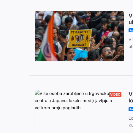
V
u
Az
Vr
uh
V
VIDEO
l
Az
Lo
Ku