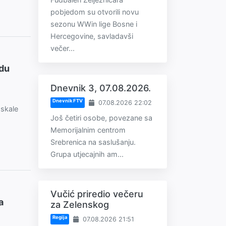
pobjedom su otvorili novu
sezonu WWin lige Bosne i
Hercegovine, savladavši
večer...
adu
Dnevnik 3, 07.08.2026.
Dnevnik FTV
07.08.2026 22:02
 skale
Još četiri osobe, povezane sa
Memorijalnim centrom
Srebrenica na saslušanju.
Grupa utjecajnih am...
Vučić priredio večeru
a
za Zelenskog
Regija
07.08.2026 21:51