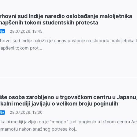
rhovni sud Indije naredio oslobađanje maloljetnika
hapšenih tokom studentskih protesta
28.07.2026. 13:45
ija
hovni sud Indije naložio je danas puštanje na slobodu maloljetnika k
apšeni tokom prot...
iše osoba zarobljeno u trgovačkom centru u Japanu
okalni mediji javljaju o velikom broju poginulih
28.07.2026. 13:30
ija
kalni mediji javljaju da je "mnogo" ljudi poginulo u tržnom centru A
mamotu nakon snažnog potresa koj...