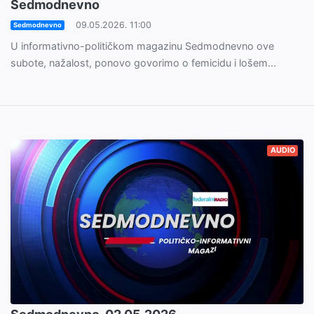
Sedmodnevno
09.05.2026. 11:00
Sedmodnevno
U informativno-političkom magazinu Sedmodnevno ove
subote, nažalost, ponovo govorimo o femicidu i lošem...
AUDIO