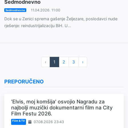
Sedmodnevno
11.04.2026. 11:00
Sedmodnevno
Dok se u Zenici sprema gašenje Željezare, poslodavci nude
rješenje: reindustrijalizaciju BiH. U...
‹
1
2
3
›
PREPORUČENO
'Elvis, moj komšija' osvojio Nagradu za
najbolji muzički dokumentarni film na City
Film Festu 2026.
Film & TV
07.08.2026 23:43