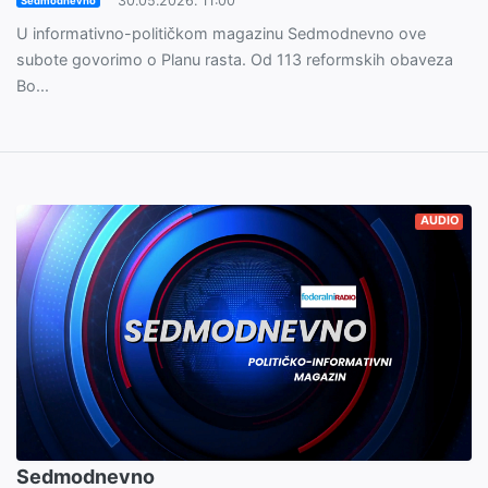
30.05.2026. 11:00
Sedmodnevno
U informativno-političkom magazinu Sedmodnevno ove
subote govorimo o Planu rasta. Od 113 reformskih obaveza
Bo...
AUDIO
Sedmodnevno