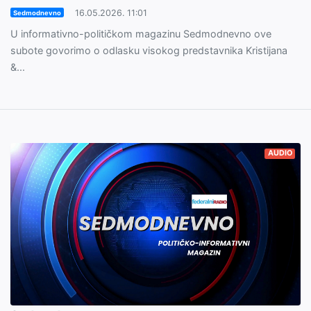
16.05.2026. 11:01
Sedmodnevno
U informativno-političkom magazinu Sedmodnevno ove
subote govorimo o odlasku visokog predstavnika Kristijana
&...
AUDIO