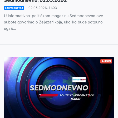
Sedmodnevno, 02.05.2026.
02.05.2026. 11:03
Sedmodnevno
U informativno-političkom magazinu Sedmodnevno ove
subote govorimo o Željezari koja, ukoliko bude potpuno
uga&...
AUDIO