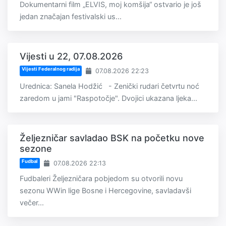
Dokumentarni film „ELVIS, moj komšija“ ostvario je još
jedan značajan festivalski us...
Vijesti u 22, 07.08.2026
Vijesti Federalnog radija
07.08.2026 22:23
Urednica: Sanela Hodžić - Zenički rudari četvrtu noć
zaredom u jami "Raspotočje". Dvojici ukazana ljeka...
Željezničar savladao BSK na početku nove
sezone
Fudbal
07.08.2026 22:13
Fudbaleri Željezničara pobjedom su otvorili novu
sezonu WWin lige Bosne i Hercegovine, savladavši
večer...