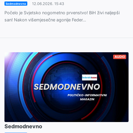
12.06.2026. 15:43
Sedmodnevno
Počelo je Svjetsko nogometno prvenstvo! BiH živi naljepši
san! Nakon višemjesečne agonije Feder...
AUDIO
Sedmodnevno