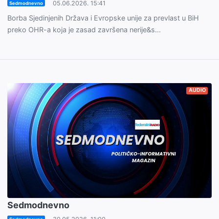
05.06.2026. 15:41
Sedmodnevno
Borba Sjedinjenih Država i Evropske unije za prevlast u BiH
preko OHR-a koja je zasad završena nerije&s...
AUDIO
Sedmodnevno