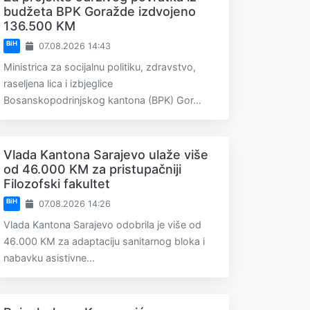
budžeta BPK Goražde izdvojeno
136.500 KM
BiH
07.08.2026 14:43
Ministrica za socijalnu politiku, zdravstvo,
raseljena lica i izbjeglice
Bosanskopodrinjskog kantona (BPK) Gor...
Vlada Kantona Sarajevo ulaže više
od 46.000 KM za pristupačniji
Filozofski fakultet
BiH
07.08.2026 14:26
Vlada Kantona Sarajevo odobrila je više od
46.000 KM za adaptaciju sanitarnog bloka i
nabavku asistivne...