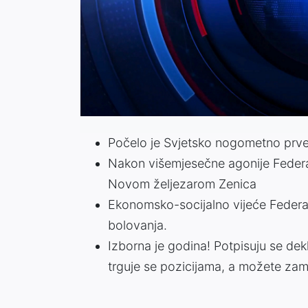
Počelo je Svjetsko nogometno prven
Nakon višemjesečne agonije Federal
Novom željezarom Zenica
Ekonomsko-socijalno vijeće Federa
bolovanja.
Izborna je godina! Potpisuju se dekl
trguje se pozicijama, a možete zami