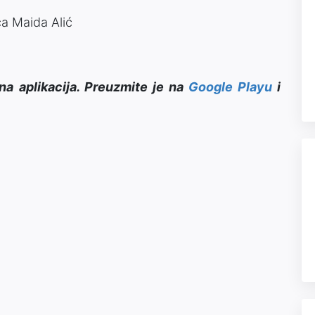
ca Maida Alić
na aplikacija. Preuzmite je na
Google Playu
i