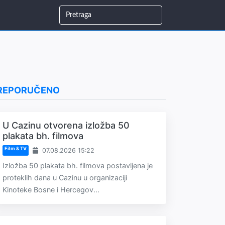
REPORUČENO
U Cazinu otvorena izložba 50
plakata bh. filmova
Film & TV
07.08.2026 15:22
Izložba 50 plakata bh. filmova postavljena je
proteklih dana u Cazinu u organizaciji
Kinoteke Bosne i Hercegov...