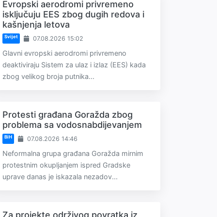
Evropski aerodromi privremeno
isključuju EES zbog dugih redova i
kašnjenja letova
Svijet
07.08.2026 15:02
Glavni evropski aerodromi privremeno
deaktiviraju Sistem za ulaz i izlaz (EES) kada
zbog velikog broja putnika...
Protesti građana Goražda zbog
problema sa vodosnabdijevanjem
BiH
07.08.2026 14:46
Neformalna grupa građana Goražda mirnim
protestnim okupljanjem ispred Gradske
uprave danas je iskazala nezadov...
Za projekte održivog povratka iz