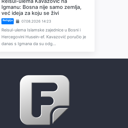
Reisul-ulema Kavazović na
Igmanu: Bosna nije samo zemlja,
već ideja za koju se živi
Religija
07.08.2026 14:23
Reisul-ulema Islamske zajednice u Bosni i
Hercegovini Husein-ef. Kavazović poručio je
danas s Igmana da su odg...