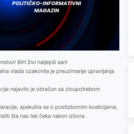
Video
stvo! BiH živi naljepši san!
na vlada ozakonila je preuzimanje upravljanja
cije najavilo je obračun sa zloupotrebom
aracije, spekulira se o postizbornim koalicijama,
sliti šta nas tek čeka nakon izbora.