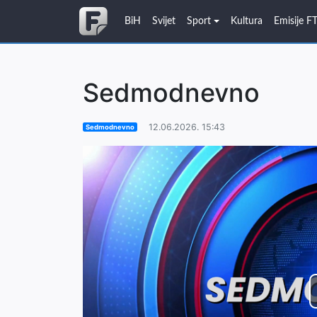
BiH
Svijet
Sport
Kultura
Emisije F
Sedmodnevno
12.06.2026. 15:43
Sedmodnevno