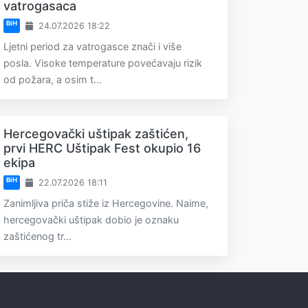
vatrogasaca
BiH
24.07.2026 18:22
Ljetni period za vatrogasce znači i više
posla. Visoke temperature povećavaju rizik
od požara, a osim t...
Hercegovački uštipak zaštićen,
prvi HERC Uštipak Fest okupio 16
ekipa
BiH
22.07.2026 18:11
Zanimljiva priča stiže iz Hercegovine. Naime,
hercegovački uštipak dobio je oznaku
zaštićenog tr...