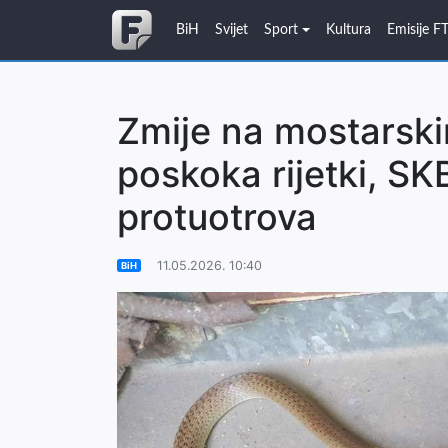
BiH
Svijet
Sport
Kultura
Emisije F
Zmije na mostarski
poskoka rijetki, SK
protuotrova
11.05.2026. 10:40
BiH