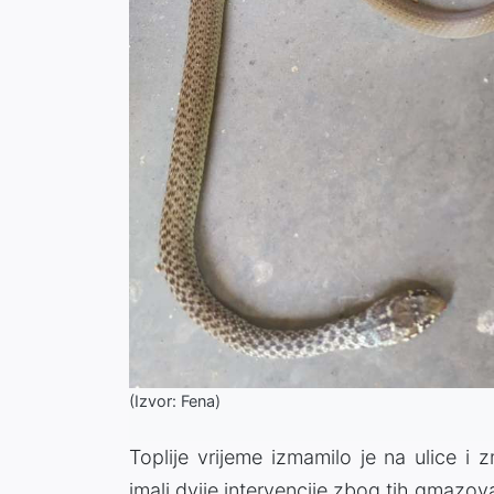
(Izvor: Fena)
Toplije vrijeme izmamilo je na ulice i 
imali dvije intervencije zbog tih gmazo