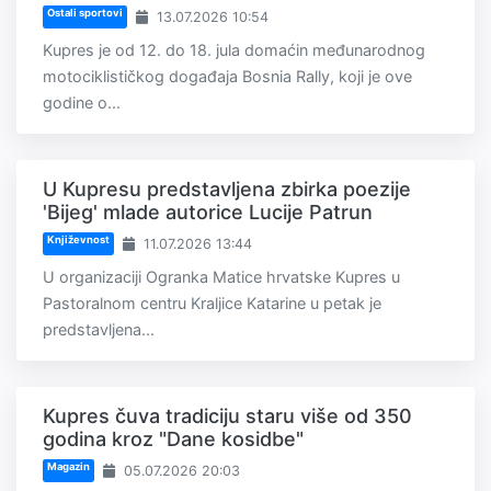
Ostali sportovi
13.07.2026 10:54
Kupres je od 12. do 18. jula domaćin međunarodnog
motociklističkog događaja Bosnia Rally, koji je ove
godine o...
U Kupresu predstavljena zbirka poezije
'Bijeg' mlade autorice Lucije Patrun
Književnost
11.07.2026 13:44
U organizaciji Ogranka Matice hrvatske Kupres u
Pastoralnom centru Kraljice Katarine u petak je
predstavljena...
Kupres čuva tradiciju staru više od 350
godina kroz "Dane kosidbe"
Magazin
05.07.2026 20:03