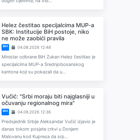
dugim cijevima, na trid...
Helez čestitao specijalcima MUP-a
SBK: Institucije BiH postoje, niko
ne može zaobići pravila
BiH
04.08.2026 12:48
Ministar odbrane BiH Zukan Helez čestitao je
specijalcima MUP-a Srednjobosanskog
kantona koji su pokazali da u...
Vučić: "Srbi moraju biti najglasniji u
očuvanju regionalnog mira"
BiH
04.08.2026 12:36
Predsjednik Srbije Aleksandar Vučić izjavio je
danas tokom posjete crkvi u Donjem
Malovanu kod Kupresa da srp...