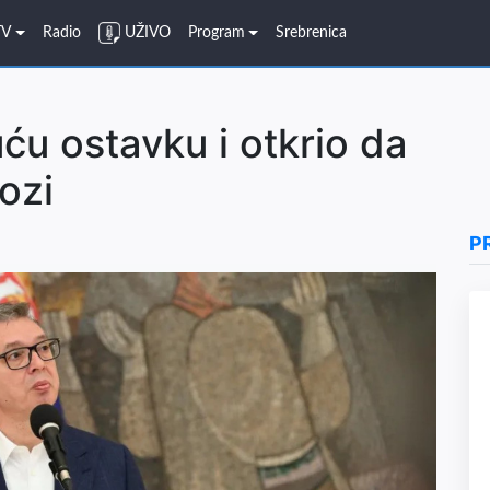
TV
Radio
UŽIVO
Program
Srebrenica
ću ostavku i otkrio da
ozi
P