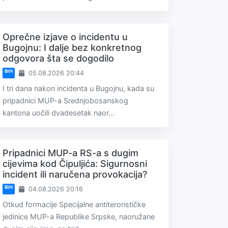
Oprečne izjave o incidentu u
Bugojnu: I dalje bez konkretnog
odgovora šta se dogodilo
BiH
05.08.2026 20:44
I tri dana nakon incidenta u Bugojnu, kada su
pripadnici MUP-a Srednjobosanskog
kantona uočili dvadesetak naor...
Pripadnici MUP-a RS-a s dugim
cijevima kod Čipuljića: Sigurnosni
incident ili naručena provokacija?
BiH
04.08.2026 20:16
Otkud formacije Specijalne antiterorističke
jedinice MUP-a Republike Srpske, naoružane