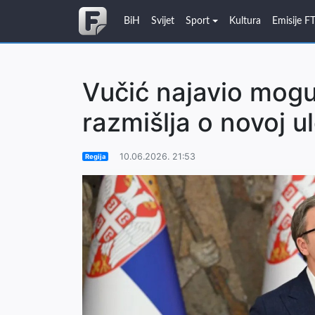
BiH
Svijet
Sport
Kultura
Emisije F
Vučić najavio mogu
razmišlja o novoj ul
10.06.2026. 21:53
Regija