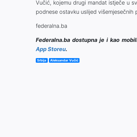
Vučić, kojemu drugi mandat istječe u s
podnese ostavku uslijed višemjesečnih p
federalna.ba
Federalna.ba dostupna je i kao mobil
App Storeu
.
Srbija
Aleksandar Vučić