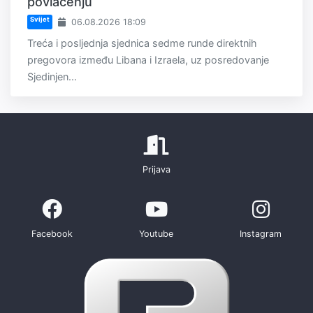
povlačenju
Svijet
06.08.2026 18:09
Treća i posljednja sjednica sedme runde direktnih
pregovora između Libana i Izraela, uz posredovanje
Sjedinjen...
Prijava
Facebook
Youtube
Instagram