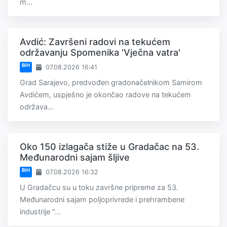
m...
Avdić: Završeni radovi na tekućem
održavanju Spomenika 'Vječna vatra'
BiH
07.08.2026 16:41
Grad Sarajevo, predvođen gradonačelnikom Samirom
Avdićem, uspješno je okončao radove na tekućem
održava...
Oko 150 izlagača stiže u Gradačac na 53.
Međunarodni sajam šljive
BiH
07.08.2026 16:32
U Gradačcu su u toku završne pripreme za 53.
Međunarodni sajam poljoprivrede i prehrambene
industrije "...