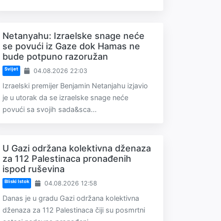
Netanyahu: Izraelske snage neće
se povući iz Gaze dok Hamas ne
bude potpuno razoružan
Svijet
04.08.2026 22:03
Izraelski premijer Benjamin Netanjahu izjavio
je u utorak da se izraelske snage neće
povući sa svojih sada&sca...
U Gazi održana kolektivna dženaza
za 112 Palestinaca pronađenih
ispod ruševina
Bliski Istok
04.08.2026 12:58
Danas je u gradu Gazi održana kolektivna
dženaza za 112 Palestinaca čiji su posmrtni