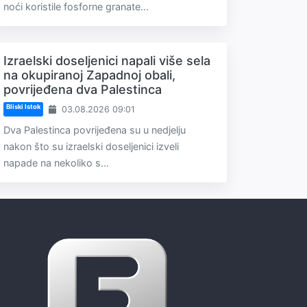
noći koristile fosforne granate...
Izraelski doseljenici napali više sela
na okupiranoj Zapadnoj obali,
povrijeđena dva Palestinca
Bliski Istok
03.08.2026 09:01
Dva Palestinca povrijeđena su u nedjelju
nakon što su izraelski doseljenici izveli
napade na nekoliko s...