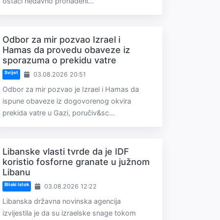
ostaci nedavno pronađeni...
Odbor za mir pozvao Izrael i
Hamas da provedu obaveze iz
sporazuma o prekidu vatre
Svijet
03.08.2026 20:51
Odbor za mir pozvao je Izrael i Hamas da
ispune obaveze iz dogovorenog okvira
prekida vatre u Gazi, poručiv&sc...
Libanske vlasti tvrde da je IDF
koristio fosforne granate u južnom
Libanu
Bliski Istok
03.08.2026 12:22
Libanska državna novinska agencija
izvijestila je da su izraelske snage tokom