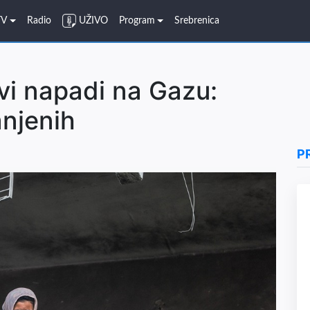
TV
Radio
UŽIVO
Program
Srebrenica
ovi napadi na Gazu:
anjenih
P