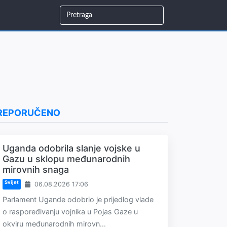
REPORUČENO
Uganda odobrila slanje vojske u
Gazu u sklopu međunarodnih
mirovnih snaga
Svijet
06.08.2026 17:06
Parlament Ugande odobrio je prijedlog vlade
o raspoređivanju vojnika u Pojas Gaze u
okviru međunarodnih mirovn...