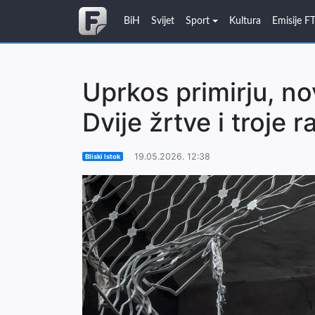
BiH
Svijet
Sport
Kultura
Emisije F
Uprkos primirju, n
Dvije žrtve i troje r
19.05.2026. 12:38
Bliski Istok