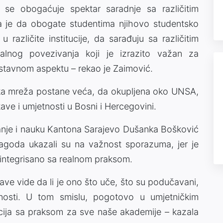
se obogaćuje spektar saradnje sa različitim
za je da obogate studentima njihovo studentsko
različite institucije, da sarađuju sa različitim
nalnog povezivanja koji je izrazito važan za
nastavnom aspektu – rekao je Zaimović.
ijska mreža postane veća, da okupljena oko UNSA,
ave i umjetnosti u Bosni i Hercegovini.
vanje i nauku Kantona Sarajevo Dušanka Bošković
Magoda ukazali su na važnost sporazuma, jer je
integrisano sa realnom praksom.
ave vide da li je ono što uče, što su podučavani,
osti. U tom smislu, pogotovo u umjetničkim
racija sa praksom za sve naše akademije – kazala