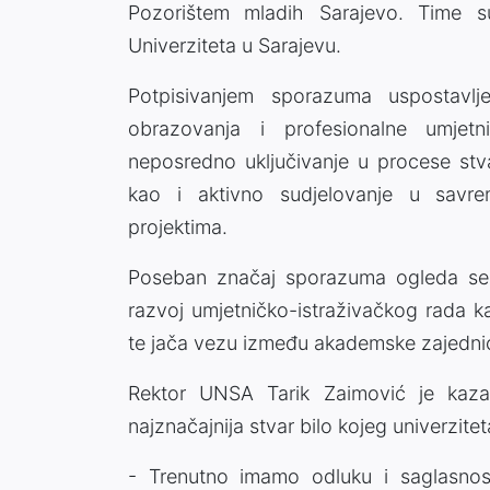
Pozorištem mladih Sarajevo. Time su
Univerziteta u Sarajevu.
Potpisivanjem sporazuma uspostavl
obrazovanja i profesionalne umjetn
neposredno uključivanje u procese stva
kao i aktivno sudjelovanje u savrem
projektima.
Poseban značaj sporazuma ogleda se 
razvoj umjetničko-istraživačkog rada 
te jača vezu između akademske zajednice 
Rektor UNSA Tarik Zaimović je kazao 
najznačajnija stvar bilo kojeg univerzitet
- Trenutno imamo odluku i saglasnos