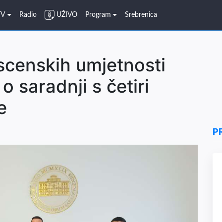
TV
Radio
UŽIVO
Program
Srebrenica
scenskih umjetnosti
o saradnji s četiri
e
P