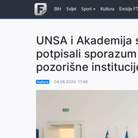
BiH
Svijet
Sport
Kultura
Emisije F
UNSA i Akademija 
potpisali sporazum 
pozorišne institucij
04.06.2026. 17:48
Kultura