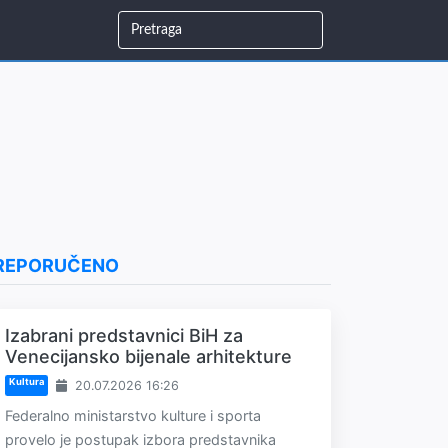
REPORUČENO
Izabrani predstavnici BiH za
Venecijansko bijenale arhitekture
Kultura
20.07.2026 16:26
Federalno ministarstvo kulture i sporta
provelo je postupak izbora predstavnika