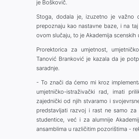
je Boškovič.
Stoga, dodala je, izuzetno je važno d
prepoznaju kao nastavne baze, i na ta
ovom slučaju, to je Akademija scenskih 
Prorektorica za umjetnost, umjetničk
Tanović Branković je kazala da je potp
saradnje.
- To znači da ćemo mi kroz implementa
umjetničko-istraživački rad, imati pri
zajednički od njih stvaramo i svojevrsn
predstavljati razvoj i rast ne samo za
studentice, već i za alumnije Akademij
ansamblima u različitim pozorištima - rek