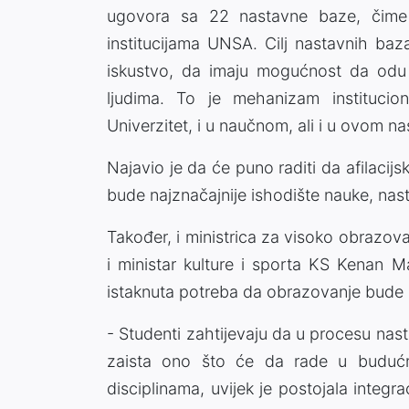
ugovora sa 22 nastavne baze, čime 
institucijama UNSA. Cilj nastavnih ba
iskustvo, da imaju mogućnost da odu u 
ljudima. To je mehanizam institucio
Univerzitet, i u naučnom, ali i u ovom 
Najavio je da će puno raditi da afilac
bude najznačajnije ishodište nauke, nast
Također, i ministrica za visoko obrazo
i ministar kulture i sporta KS Kenan 
istaknuta potreba da obrazovanje bude 
- Studenti zahtijevaju da u procesu nast
zaista ono što će da rade u budućn
disciplinama, uvijek je postojala integ