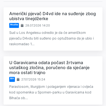
Američki pjevač D4vd ide na suđenje zbog
ubistva tinejdžerke
Muzika
28.07.2026 14:20
Sud u Los Angelesu odredio je da će američkom
pjevaču D4vdu biti suđeno po optužbama da je ubio i
raskomadao 1...
U Garavicama odata počast žrtvama
ustaškog zločina, poručeno da sjećanje
mora ostati trajno
BiH
27.07.2026 15:24
Parastosom, liturgijom i polaganjem vijenaca i cvijeća
kod spomenika u Spomen-parku u Garavicama kod
Bihaća ob...