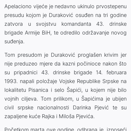
Apelaciono vijeće je nedavno ukinulo prvostepenu
presudu kojom je Duraković osuđen na tri godine
zatvora u svojstvu komandanta 43. drinske
brigade Armije BiH, te odredilo održavanje novog
suđenja.
Tom presudom je Duraković proglašen krivim jer
nije preduzeo mjere da kazni počinioce nakon što
su pripadnici 43. drinske brigade 14. februara
1993. napali položaje Vojske Republike Srpske na
lokalitetu Pisanica i selo Šapići, u kojem nije bilo
vojnih ciljeva. Tom prilikom, u Šapićima je ubijen
civil srpske nacionalnosti Darinka Pjević te su
zapaljene kuće Rajka i Miloša Pjevića.
Početkom marta ove godine, odbrana je, iznoseći