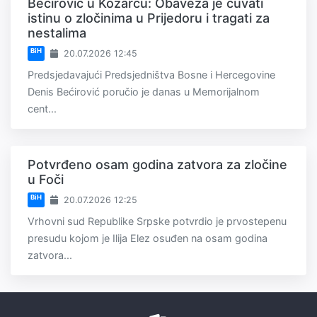
Bećirović u Kozarcu: Obaveza je čuvati
istinu o zločinima u Prijedoru i tragati za
nestalima
BiH
20.07.2026 12:45
Predsjedavajući Predsjedništva Bosne i Hercegovine
Denis Bećirović poručio je danas u Memorijalnom
cent...
Potvrđeno osam godina zatvora za zločine
u Foči
BiH
20.07.2026 12:25
Vrhovni sud Republike Srpske potvrdio je prvostepenu
presudu kojom je Ilija Elez osuđen na osam godina
zatvora...