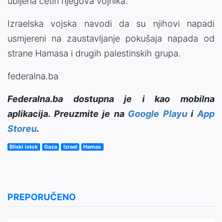
ubijena četiri njegova vojnika.
Izraelska vojska navodi da su njihovi napadi
usmjereni na zaustavljanje pokušaja napada od
strane Hamasa i drugih palestinskih grupa.
federalna.ba
Federalna.ba dostupna je i kao mobilna
aplikacija. Preuzmite je na
Google Playu
i
App
Storeu
.
Bliski istok
Gaza
Izrael
Hamas
PREPORUČENO