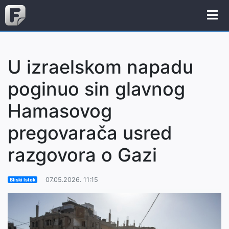
U izraelskom napadu
poginuo sin glavnog
Hamasovog
pregovarača usred
razgovora o Gazi
07.05.2026. 11:15
Bliski Istok