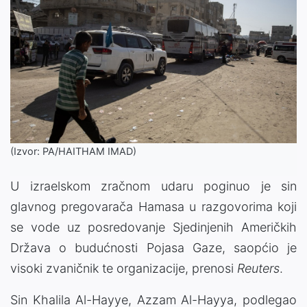
(Izvor: PA/HAITHAM IMAD)
U izraelskom zračnom udaru poginuo je sin
glavnog pregovarača
Hamasa
u razgovorima koji
se vode uz posredovanje Sjedinjenih Američkih
Država o budućnosti Pojasa Gaze, saopćio je
visoki zvaničnik te organizacije, prenosi
Reuters
.
Sin Khalila Al-Hayye, Azzam Al-Hayya, podlegao