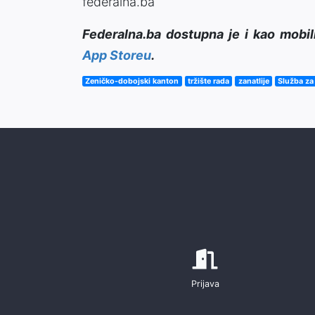
federalna.ba
Federalna.ba dostupna je i kao mobil
App Storeu
.
Zeničko-dobojski kanton
tržište rada
zanatlije
Služba za
Prijava