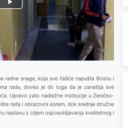
Play
Video
vane radne snage, koja sve češće napušta Bosnu i
ima rada, doveo je do toga da je zanatlija sve
eća. Upravo zato nadležne institucije u Zeničko-
šte rada i obrazovni sistem, dok srednje stručne
čnu nastavu s ciljem osposobljavanja kvalitetnog i