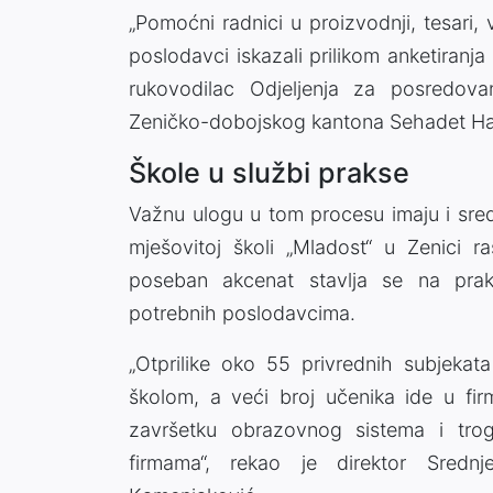
„Pomoćni radnici u proizvodnji, tesari, 
poslodavci iskazali prilikom anketiranj
rukovodilac Odjeljenja za posredova
Zeničko-dobojskog kantona Sehadet Ha
Škole u službi prakse
Važnu ulogu u tom procesu imaju i sred
mješovitoj školi „Mladost“ u Zenici r
poseban akcenat stavlja se na prakt
potrebnih poslodavcima.
„Otprilike oko 55 privrednih subjeka
školom, a veći broj učenika ide u fir
završetku obrazovnog sistema i tro
firmama“, rekao je direktor Sredn