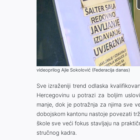
videoprilog Ajle Sokolović (Federacija danas)
Sve izraženiji trend odlaska kvalifiko
Hercegovinu u potrazi za boljim uslov
manje, dok je potražnja za njima sve v
dobojskom kantonu nastoje povezati trži
škole sve veći fokus stavljaju na prakti
stručnog kadra.