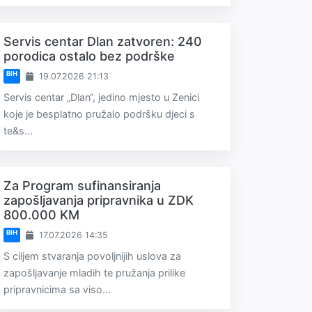
Servis centar Dlan zatvoren: 240
porodica ostalo bez podrške
BiH
19.07.2026 21:13
Servis centar „Dlan“, jedino mjesto u Zenici
koje je besplatno pružalo podršku djeci s
te&s...
Za Program sufinansiranja
zapošljavanja pripravnika u ZDK
800.000 KM
BiH
17.07.2026 14:35
S ciljem stvaranja povoljnijih uslova za
zapošljavanje mladih te pružanja prilike
pripravnicima sa viso...