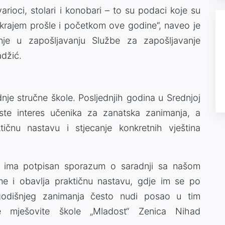
varioci, stolari i konobari – to su podaci koje su
a krajem prošle i početkom ove godine“, naveo je
nje u zapošljavanju Službe za zapošljavanje
džić.
nje stručne škole. Posljednjih godina u Srednjoj
aste interes učenika za zanatska zanimanja, a
ičnu nastavu i stjecanje konkretnih vještina
ta ima potpisan sporazum o saradnji sa našom
me i obavlja praktičnu nastavu, gdje im se po
godišnjeg zanimanja često nudi posao u tim
je mješovite škole „Mladost“ Zenica Nihad