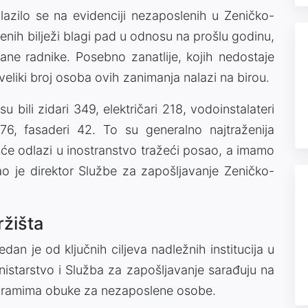
azilo se na evidenciji nezaposlenih u Zeničko-
nih bilježi blagi pad u odnosu na prošlu godinu,
ovane radnike. Posebno zanatlije, kojih nedostaje
veliki broj osoba ovih zanimanja nalazi na birou.
 bili zidari 349, električari 218, vodoinstalateri
 76, fasaderi 42. To su generalno najtraženija
ešće odlazi u inostranstvo tražeći posao, a imamo
zao je direktor Službe za zapošljavanje Zeničko-
ržišta
dan je od ključnih ciljeva nadležnih institucija u
starstvo i Služba za zapošljavanje sarađuju na
rogramima obuke za nezaposlene osobe.