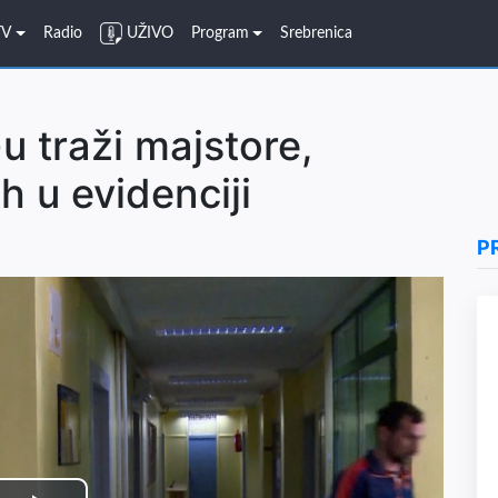
TV
Radio
UŽIVO
Program
Srebrenica
u traži majstore,
h u evidenciji
P