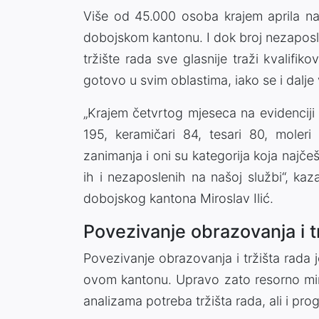
Više od 45.000 osoba krajem aprila nal
dobojskom kantonu. I dok broj nezaposle
tržište rada sve glasnije traži kvalifik
gotovo u svim oblastima, iako se i dalje 
„Krajem četvrtog mjeseca na evidenciji su
195, keramičari 84, tesari 80, moleri
zanimanja i oni su kategorija koja najč
ih i nezaposlenih na našoj službi“, ka
dobojskog kantona Miroslav Ilić.
Povezivanje obrazovanja i t
Povezivanje obrazovanja i tržišta rada je
ovom kantonu. Upravo zato resorno mini
analizama potreba tržišta rada, ali i p