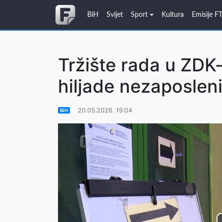
BiH
Svijet
Sport
Kultura
Emisije F
Tržište rada u ZDK-
hiljade nezaposleni
20.05.2026. 19:04
BiH