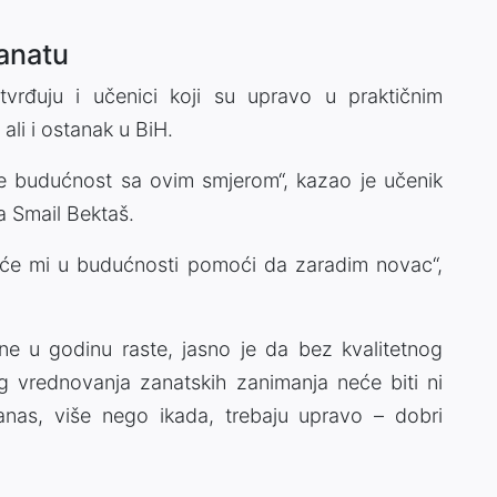
anatu
vrđuju i učenici koji su upravo u praktičnim
 ali i ostanak u BiH.
 se budućnost sa ovim smjerom“, kazao je učenik
a Smail Bektaš.
a će mi u budućnosti pomoći da zaradim novac“,
ne u godinu raste, jasno je da bez kvalitetnog
g vrednovanja zanatskih zanimanja neće biti ni
anas, više nego ikada, trebaju upravo – dobri