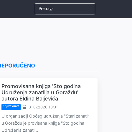
REPORUČENO
Promovisana knjiga 'Sto godina
Udruženja zanatlija u Goraždu'
autora Eldina Baljevića
Književnost
31.07.2026 13:01
U organizaciji Općeg udruženja "Stari zanati“
u Goraždu je provisana knjiga "Sto godina
Udruženja zanatl...