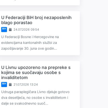
U Federaciji BiH broj nezaposlenih
blago porastao
BiH
24.07.2026 09:54
U Federaciji Bosne i Hercegovine na
evidencijama kantonalnih službi za
zapošljavanje 30. juna ove godin...
U Livnu upozoreno na prepreke s
kojima se suočavaju osobe s
invaliditetom
BiH
21.07.2026 13:24
Udruga paraplegičara Livno djeluje gotovo
dva desetljeća, no osobe s invaliditetom i
dalje se svakodnevno suoč...