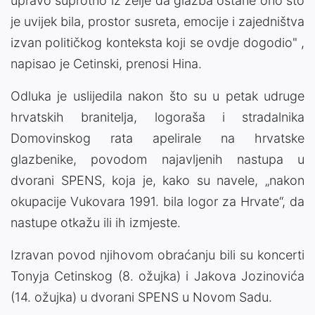
upravo suprotno iz želje da glazba ostane ono što
je uvijek bila, prostor susreta, emocije i zajedništva
izvan političkog konteksta koji se ovdje dogodio" ,
napisao je Cetinski, prenosi Hina.
Odluka je uslijedila nakon što su u petak udruge
hrvatskih branitelja, logoraša i stradalnika
Domovinskog rata apelirale na hrvatske
glazbenike, povodom najavljenih nastupa u
dvorani SPENS, koja je, kako su navele, „nakon
okupacije Vukovara 1991. bila logor za Hrvate“, da
nastupe otkažu ili ih izmjeste.
Izravan povod njihovom obraćanju bili su koncerti
Tonyja Cetinskog (8. ožujka) i Jakova Jozinovića
(14. ožujka) u dvorani SPENS u Novom Sadu.