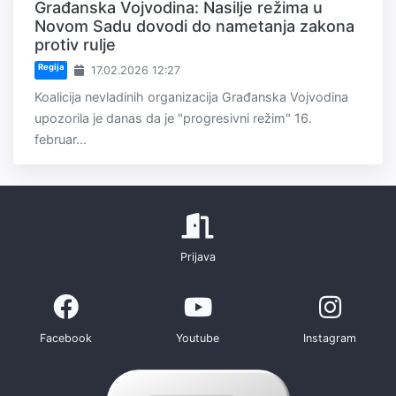
Građanska Vojvodina: Nasilje režima u
Novom Sadu dovodi do nametanja zakona
protiv rulje
Regija
17.02.2026 12:27
Koalicija nevladinih organizacija Građanska Vojvodina
upozorila je danas da je "progresivni režim" 16.
februar...
Prijava
Facebook
Youtube
Instagram