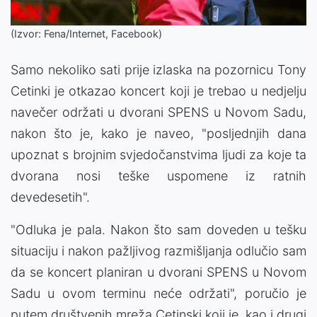
(Izvor: Fena/Internet, Facebook)
Samo nekoliko sati prije izlaska na pozornicu Tony
Cetinki je otkazao koncert koji je trebao u nedjelju
navečer održati u dvorani SPENS u Novom Sadu,
nakon što je, kako je naveo, "posljednjih dana
upoznat s brojnim svjedočanstvima ljudi za koje ta
dvorana nosi teške uspomene iz ratnih
devedesetih".
"Odluka je pala. Nakon što sam doveden u tešku
situaciju i nakon pažljivog razmišljanja odlučio sam
da se koncert planiran u dvorani SPENS u Novom
Sadu u ovom terminu neće održati", poručio je
putem društvenih mreža Cetinski koji je, kao i drugi