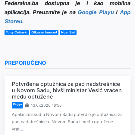
Federalna.ba dostupna je i kao mobilna
aplikacija. Preuzmite je na
Google Playu
i
App
Storeu
.
Tony Cetinski
Otkazan koncert
Novi Sad
PREPORUČENO
Potvrđena optužnica za pad nadstrešnice
u Novom Sadu, bivši ministar Vesić vraćen
među optužene
Regija
13.07.2026 18:55
Apelacioni sud u Novom Sadu potvrdio je optužnicu za
pad nadstrešnice u Novom Sadu i među optužene
vrat...