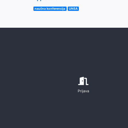
naučna konferencija
UNSA
Prijava