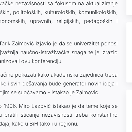
ovačke nezavisnosti sa fokusom na aktualiziranje
loških, politoloških, kulturoloških, komunikoloških,
konomskih, upravnih, religijskih, pedagoških i
Tarik Zaimović izjavio je da se univerzitet ponosi
jvažnija naučno-istraživačka snaga te je izrazio
nizovali ovu konferenciju.
e načine pokazati kako akademska zajednica treba
tike i svih dešavanja bude generator novih ideja i
ojim se suočavamo - istakao je Zaimović.
 1996. Miro Lazović istakao je da teme koje se
u pratili sticanje nezavisnosti treba konstantno
aja, kako u BiH tako i u regionu.