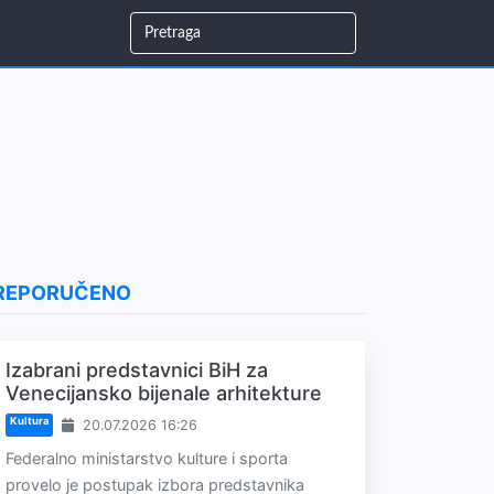
REPORUČENO
Izabrani predstavnici BiH za
Venecijansko bijenale arhitekture
Kultura
20.07.2026 16:26
Federalno ministarstvo kulture i sporta
provelo je postupak izbora predstavnika