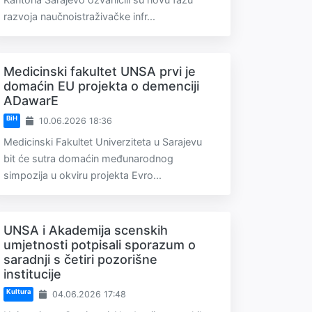
razvoja naučnoistraživačke infr...
Medicinski fakultet UNSA prvi je
domaćin EU projekta o demenciji
ADawarE
BiH
10.06.2026 18:36
Medicinski Fakultet Univerziteta u Sarajevu
bit će sutra domaćin međunarodnog
simpozija u okviru projekta Evro...
UNSA i Akademija scenskih
umjetnosti potpisali sporazum o
saradnji s četiri pozorišne
institucije
Kultura
04.06.2026 17:48