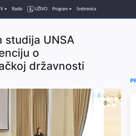
TV
Radio
UŽIVO
Program
Srebrenica
h studija UNSA
enciju o
čkoj državnosti
P