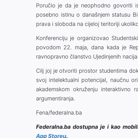
Poručio je da je neophodno govoriti i
posebno istinu o današnjem statusu Bi
prava i sloboda na cijeloj teritoriji ukol
Konferenciju je organizovao Studentsk
povodom 22. maja, dana kada je Repu
ravnopravno članstvo Ujedinjenih nacija
Cilj joj je otvoriti prostor studentima d
svoj intelektualni potencijal, naučnu o
akademskom okruženju interaktivno raz
argumentiranja.
Fena/federalna.ba
Federalna.ba dostupna je i kao mobil
App Storeu
.