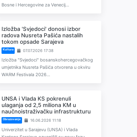
Bosne i Hercegovine za Venecij...
Izložba 'Svjedoci' donosi izbor
radova Nusreta Pašića nastalih
tokom opsade Sarajeva
Kultura
07.07.2026 17:38
Izložba "Svjedoci" bosanskohercegovačkog
umjetnika Nusreta Pašića otvorena u okviru
WARM Festivala 2026...
UNSA i Vlada KS pokrenuli
ulaganja od 2,5 miliona KM u
naučnoistraživačku infrastrukturu
Obrazovanje
16.06.2026 11:18
Univerzitet u Sarajevu (UNSA) i Vlada
Kantona Sarajevo ozvaničili su novu fazu