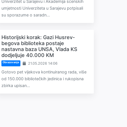
Univerzitet u Sarajevu i Akademija scenskih
umjetnosti Univerziteta u Sarajevu potpisali
su sporazume o saradn...
Historijski korak: Gazi Husrev-
begova biblioteka postaje
nastavna baza UNSA, Vlada KS
dodjeljuje 40.000 KM
Obrazovanje
21.05.2026 14:06
Gotovo pet vijekova kontinuiranog rada, više
od 150.000 bibliotečkih jedinica i rukopisna
zbirka upisan...