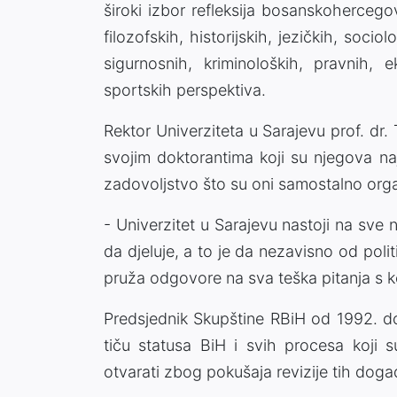
široki izbor refleksija bosanskoherceg
filozofskih, historijskih, jezičkih, socio
sigurnosnih, kriminoloških, pravnih, e
sportskih perspektiva.
Rektor Univerziteta u Sarajevu prof. dr. 
svojim doktorantima koji su njegova na
zadovoljstvo što su oni samostalno orga
- Univerzitet u Sarajevu nastoji na sv
da djeluje, a to je da nezavisno od poli
pruža odgovore na sva teška pitanja s k
Predsjednik Skupštine RBiH od 1992. do
tiču statusa BiH i svih procesa koji s
otvarati zbog pokušaja revizije tih događ