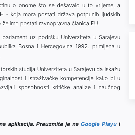
stinu o onome što se dešavalo u to vrijeme, a
H - koja mora postati država potpunih ljudskih
iko želimo postati ravnopravna članica EU.
i parlament uz podršku Univerziteta u Sarajevu
blika Bosna i Hercegovina 1992. primljena u
.
oktorskih studija Univerziteta u Sarajevu da iskažu
riginalnost i istraživačke kompetencije kako bi u
vijali sposobnosti kritičke analize i naučnog
na aplikacija. Preuzmite je na
Google Playu
i