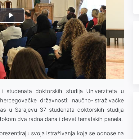
Play
Video
i studenata doktorskih studija Univerziteta u
ohercegovačke državnosti: naučno-istraživačke
nas u Sarajevu 37 studenata doktorskih studija
i tokom dva radna dana i devet tematskih panela.
 prezentiraju svoja istraživanja koja se odnose na