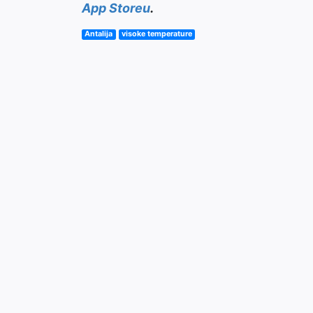
App Storeu
.
Antalija
visoke temperature