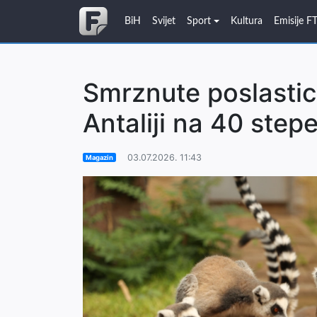
BiH
Svijet
Sport
Kultura
Emisije F
Smrznute poslastice
Antaliji na 40 stepe
03.07.2026. 11:43
Magazin