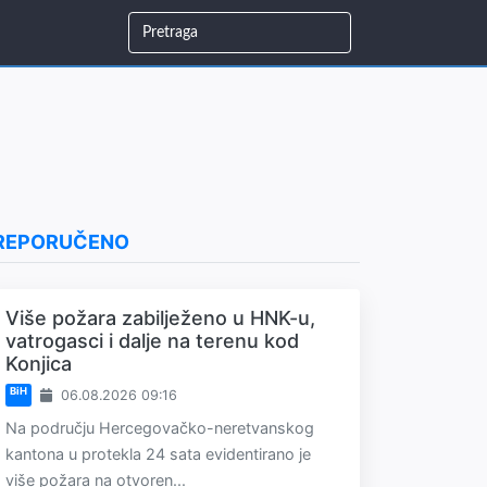
REPORUČENO
Više požara zabilježeno u HNK-u,
vatrogasci i dalje na terenu kod
Konjica
BiH
06.08.2026 09:16
Na području Hercegovačko-neretvanskog
kantona u protekla 24 sata evidentirano je
više požara na otvoren...