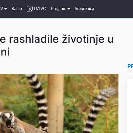
TV
Radio
UŽIVO
Program
Srebrenica
 rashladile životinje u
ni
P