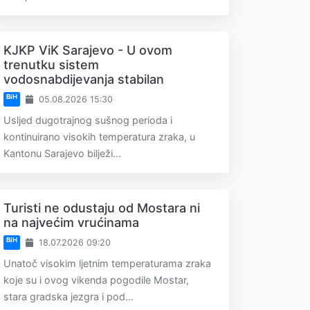
KJKP ViK Sarajevo - U ovom
trenutku sistem
vodosnabdijevanja stabilan
BiH
05.08.2026 15:30
Usljed dugotrajnog sušnog perioda i
kontinuirano visokih temperatura zraka, u
Kantonu Sarajevo bilježi...
Turisti ne odustaju od Mostara ni
na najvećim vrućinama
BiH
18.07.2026 09:20
Unatoč visokim ljetnim temperaturama zraka
koje su i ovog vikenda pogodile Mostar,
stara gradska jezgra i pod...