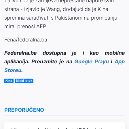
Zalivu i dalje zahtijeva neprestane napore svih
strana - izjavio je Wang, dodajući da je Kina
spremna sarađivati ​​s Pakistanom na promicanju
mira, prenosi AFP.
Fena/federalna.ba
Federalna.ba dostupna je i kao mobilna
aplikacija. Preuzmite je na
Google Playu
i
App
Storeu
.
Kina
Bliski istok
PREPORUČENO