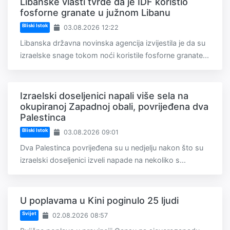
Libanske vlasti tvrde da je IDF koristio
fosforne granate u južnom Libanu
Bliski Istok
03.08.2026 12:22
Libanska državna novinska agencija izvijestila je da su
izraelske snage tokom noći koristile fosforne granate...
Izraelski doseljenici napali više sela na
okupiranoj Zapadnoj obali, povrijeđena dva
Palestinca
Bliski Istok
03.08.2026 09:01
Dva Palestinca povrijeđena su u nedjelju nakon što su
izraelski doseljenici izveli napade na nekoliko s...
U poplavama u Kini poginulo 25 ljudi
Svijet
02.08.2026 08:57