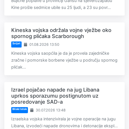
Bujične poplave u provinciji Gansu na sjeverozapadu
Kine prošle sedmice ubile su 25 ljudi, a 23 su povr...
Kineska vojska održala vojne vježbe oko
spornog plićaka Scarborough
Svijet
01.08.2026 13:50
Kineska vojska saopćila je da je provela zajedničke
zračne i pomorske borbene vježbe u području spornog
plićak...
Izrael pojačao napade na jug Libana
uprkos sporazumu postignutom uz
posredovanje SAD-a
Bliski Istok
30.07.2026 13:48
Izraelska vojska intenzivirala je vojne operacije na jugu
Libana, izvodeći napade dronovima i detonacije ekspl...