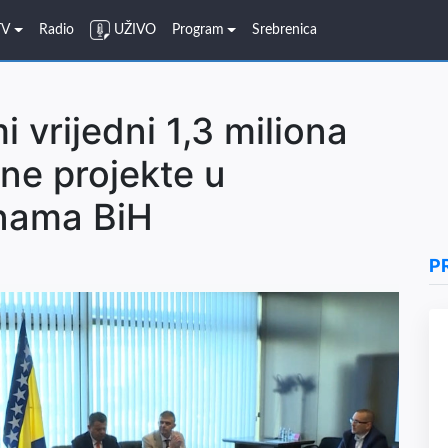
TV
Radio
UŽIVO
Program
Srebrenica
 vrijedni 1,3 miliona
ne projekte u
inama BiH
P