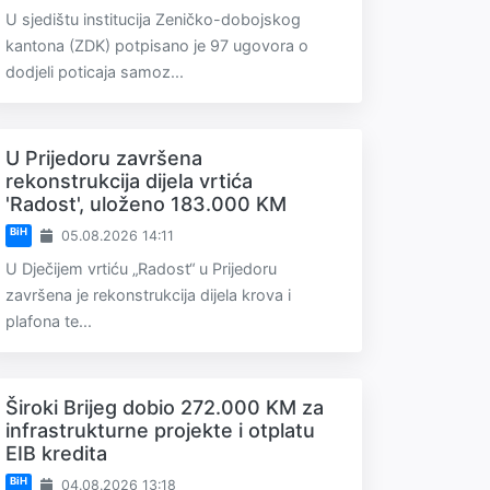
U sjedištu institucija Zeničko-dobojskog
kantona (ZDK) potpisano je 97 ugovora o
dodjeli poticaja samoz...
U Prijedoru završena
rekonstrukcija dijela vrtića
'Radost', uloženo 183.000 KM
BiH
05.08.2026 14:11
U Dječijem vrtiću „Radost“ u Prijedoru
završena je rekonstrukcija dijela krova i
plafona te...
Široki Brijeg dobio 272.000 KM za
infrastrukturne projekte i otplatu
EIB kredita
BiH
04.08.2026 13:18