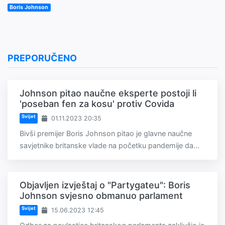
Boris Johnson
PREPORUČENO
Johnson pitao naučne eksperte postoji li
'poseban fen za kosu' protiv Covida
Svijet
01.11.2023 20:35
Bivši premijer Boris Johnson pitao je glavne naučne
savjetnike britanske vlade na početku pandemije da...
Objavljen izvještaj o "Partygateu": Boris
Johnson svjesno obmanuo parlament
Svijet
15.06.2023 12:45