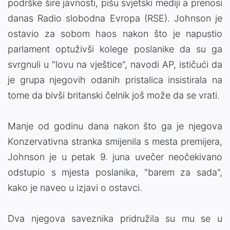
podrške šire javnosti, pišu svjetski mediji a prenosi
danas Radio slobodna Evropa (RSE). Johnson je
ostavio za sobom haos nakon što je napustio
parlament optuživši kolege poslanike da su ga
svrgnuli u "lovu na vještice", navodi AP, ističući da
je grupa njegovih odanih pristalica insistirala na
tome da bivši britanski čelnik još može da se vrati.
Manje od godinu dana nakon što ga je njegova
Konzervativna stranka smijenila s mesta premijera,
Johnson je u petak 9. juna uvečer neočekivano
odstupio s mjesta poslanika, "barem za sada",
kako je naveo u izjavi o ostavci.
Dva njegova saveznika pridružila su mu se u