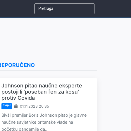
REPORUČENO
Johnson pitao naučne eksperte
postoji li 'poseban fen za kosu'
protiv Covida
Svijet
01.11.2023 20:35
Bivši premijer Boris Johnson pitao je glavne
naučne savjetnike britanske vlade na
početku pandemije da...