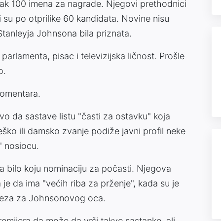
ak 100 imena za nagrade. Njegovi prethodnici
su po otprilike 60 kandidata. Novine nisu
 Stanleyja Johnsona bila priznata.
arlamenta, pisac i televizijska ličnost. Prošle
o.
komentara.
avo da sastave listu "časti za ostavku" koja
iteško ili damsko zvanje podiže javni profil neke
" nosiocu.
ra bilo koju nominaciju za počasti. Njegova
 je da ima "većih riba za prženje", kada su je
 viteza za Johnsonovog oca.
remijera da može da vrši takve sastanke, ali