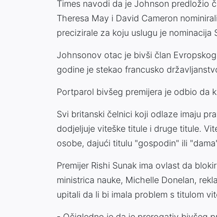
Times navodi da je Johnson predložio č
Theresa May i David Cameron nominirali 
precizirale za koju uslugu je nominacija
Johnsonov otac je bivši član Evropskog p
godine je stekao francusko državljanstv
Portparol bivšeg premijera je odbio da 
Svi britanski čelnici koji odlaze imaju pr
dodjeljuje viteške titule i druge titule. V
osobe, dajući titulu "gospodin" ili "dama
Premijer Rishi Sunak ima ovlast da bloki
ministrica nauke, Michelle Donelan, rekla
upitali da li bi imala problem s titulom
- Očigledno je da je prerogativ bivšeg p