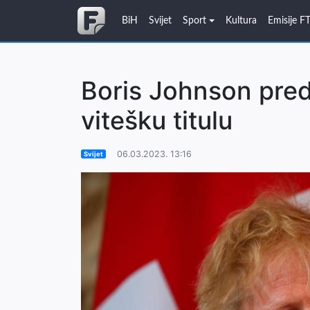
BiH
Svijet
Sport
Kultura
Emisije F
Boris Johnson pred
vitešku titulu
06.03.2023. 13:16
Svijet