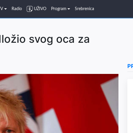
TV
Radio
UŽIVO
Program
Srebrenica
ložio svog oca za
P