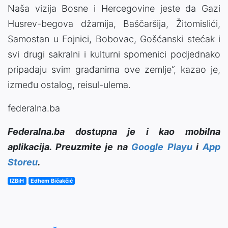
Naša vizija Bosne i Hercegovine jeste da Gazi
Husrev-begova džamija, Baščaršija, Žitomislići,
Samostan u Fojnici, Bobovac, Gošćanski stećak i
svi drugi sakralni i kulturni spomenici podjednako
pripadaju svim građanima ove zemlje“, kazao je,
između ostalog, reisul-ulema.
federalna.ba
Federalna.ba dostupna je i kao mobilna
aplikacija. Preuzmite je na
Google Playu
i
App
Storeu
.
IZBiH
Edhem Bičakčić