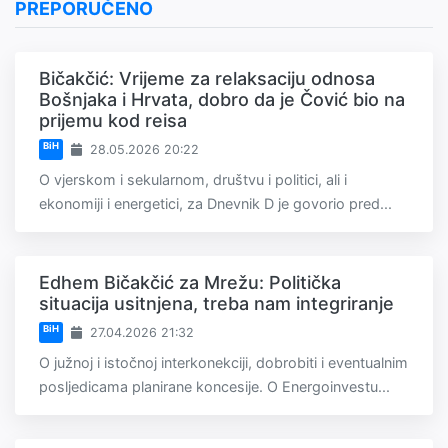
PREPORUČENO
Bičakčić: Vrijeme za relaksaciju odnosa
Bošnjaka i Hrvata, dobro da je Čović bio na
prijemu kod reisa
BiH
28.05.2026 20:22
O vjerskom i sekularnom, društvu i politici, ali i
ekonomiji i energetici, za Dnevnik D je govorio pred...
Edhem Bičakčić za Mrežu: Politička
situacija usitnjena, treba nam integriranje
BiH
27.04.2026 21:32
O južnoj i istočnoj interkonekciji, dobrobiti i eventualnim
posljedicama planirane koncesije. O Energoinvestu...