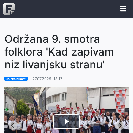
Održana 9. smotra
folklora 'Kad zapivam
niz livanjsku stranu'
27.07.2025. 18:17
Bh. aktuelnosti
Play