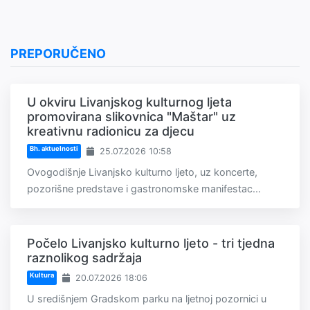
PREPORUČENO
U okviru Livanjskog kulturnog ljeta
promovirana slikovnica "Maštar" uz
kreativnu radionicu za djecu
Bh. aktuelnosti
25.07.2026 10:58
Ovogodišnje Livanjsko kulturno ljeto, uz koncerte,
pozorišne predstave i gastronomske manifestac...
Počelo Livanjsko kulturno ljeto - tri tjedna
raznolikog sadržaja
Kultura
20.07.2026 18:06
U središnjem Gradskom parku na ljetnoj pozornici u