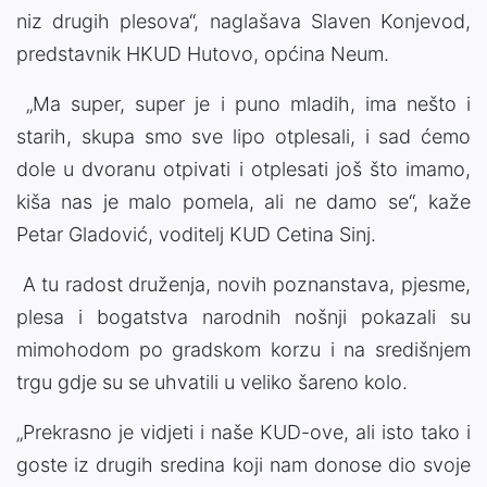
niz drugih plesova“, naglašava Slaven Konjevod,
predstavnik HKUD Hutovo, općina Neum.
„Ma super, super je i puno mladih, ima nešto i
starih, skupa smo sve lipo otplesali, i sad ćemo
dole u dvoranu otpivati i otplesati još što imamo,
kiša nas je malo pomela, ali ne damo se“, kaže
Petar Gladović, voditelj KUD Cetina Sinj.
A tu radost druženja, novih poznanstava, pjesme,
plesa i bogatstva narodnih nošnji pokazali su
mimohodom po gradskom korzu i na središnjem
trgu gdje su se uhvatili u veliko šareno kolo.
„Prekrasno je vidjeti i naše KUD-ove, ali isto tako i
goste iz drugih sredina koji nam donose dio svoje