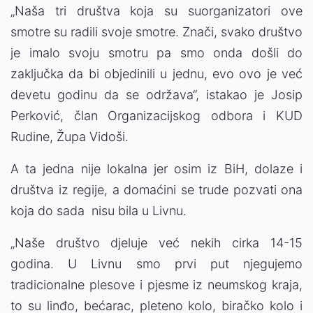
„Naša tri društva koja su suorganizatori ove
smotre su radili svoje smotre. Znači, svako društvo
je imalo svoju smotru pa smo onda došli do
zaključka da bi objedinili u jednu, evo ovo je već
devetu godinu da se održava“, istakao je Josip
Perković, član Organizacijskog odbora i KUD
Rudine, Župa Vidoši.
A ta jedna nije lokalna jer osim iz BiH, dolaze i
društva iz regije, a domaćini se trude pozvati ona
koja do sada nisu bila u Livnu.
„Naše društvo djeluje već nekih cirka 14-15
godina. U Livnu smo prvi put njegujemo
tradicionalne plesove i pjesme iz neumskog kraja,
to su linđo, bećarac, pleteno kolo, biračko kolo i