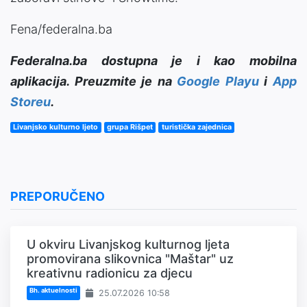
Fena/federalna.ba
Federalna.ba dostupna je i kao mobilna
aplikacija. Preuzmite je na
Google Playu
i
App
Storeu
.
Livanjsko kulturno ljeto
grupa Rišpet
turistička zajednica
PREPORUČENO
U okviru Livanjskog kulturnog ljeta
promovirana slikovnica "Maštar" uz
kreativnu radionicu za djecu
Bh. aktuelnosti
25.07.2026 10:58