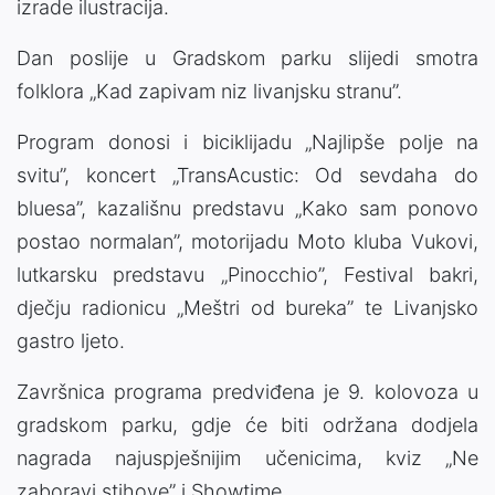
izrade ilustracija.
Dan poslije u Gradskom parku slijedi smotra
folklora „Kad zapivam niz livanjsku stranu”.
Program donosi i biciklijadu „Najlipše polje na
svitu”, koncert „TransAcustic: Od sevdaha do
bluesa”, kazališnu predstavu „Kako sam ponovo
postao normalan”, motorijadu Moto kluba Vukovi,
lutkarsku predstavu „Pinocchio”, Festival bakri,
dječju radionicu „Meštri od bureka” te Livanjsko
gastro ljeto.
Završnica programa predviđena je 9. kolovoza u
gradskom parku, gdje će biti održana dodjela
nagrada najuspješnijim učenicima, kviz „Ne
zaboravi stihove” i Showtime.