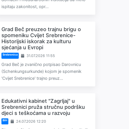
ispitaju zakonitost, opr...
Grad Beč preuzeo trajnu brigu o
spomeniku Cvijet Srebrenice-
Historijski iskorak za kulturu
sjećanja u Evropi
Srebrenica
31.07.2026 11:55
Grad Beč je zvanično potpisao Darovnicu
(Schenkungsurkunde) kojom je spomenik
'Cvijet Srebrenice' trajno preuz...
Edukativni kabinet "Zagrljaj" u
Srebrenici pruža stručnu podršku
djeci s teškoćama u razvoju
BiH
24.07.2026 12:20