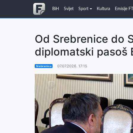
BiH
Svijet
Sport
Kultura
Emisije F
Od Srebrenice do S
diplomatski pasoš 
07.07.2026. 17:15
Srebrenica