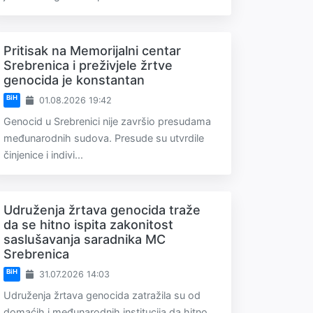
Pritisak na Memorijalni centar
Srebrenica i preživjele žrtve
genocida je konstantan
BiH
01.08.2026 19:42
Genocid u Srebrenici nije završio presudama
međunarodnih sudova. Presude su utvrdile
činjenice i indivi...
Udruženja žrtava genocida traže
da se hitno ispita zakonitost
saslušavanja saradnika MC
Srebrenica
BiH
31.07.2026 14:03
Udruženja žrtava genocida zatražila su od
domaćih i međunarodnih institucija da hitno