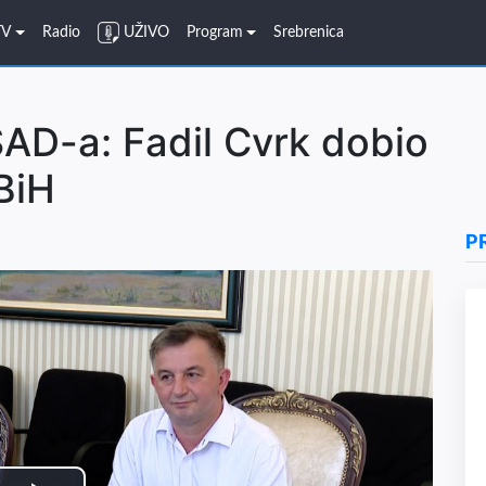
TV
Radio
UŽIVO
Program
Srebrenica
AD-a: Fadil Cvrk dobio
BiH
P