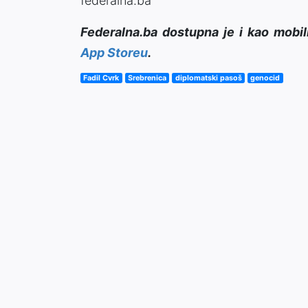
federalna.ba
Federalna.ba dostupna je i kao mobil
App Storeu
.
Fadil Cvrk
Srebrenica
diplomatski pasoš
genocid