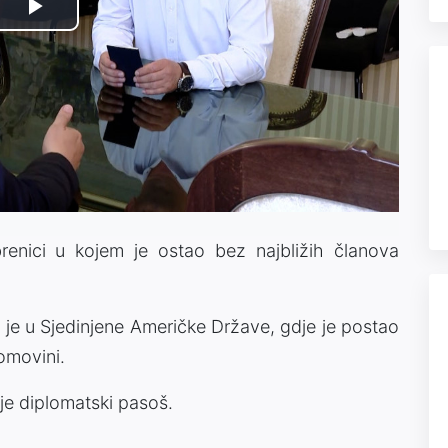
Play
Video
renici u kojem je ostao bez najbližih članova
 je u Sjedinjene Američke Države, gdje je postao
omovini.
je diplomatski pasoš.