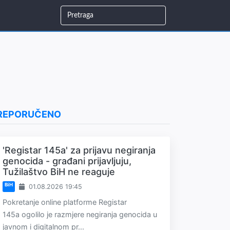
REPORUČENO
'Registar 145a' za prijavu negiranja
genocida - građani prijavljuju,
Tužilaštvo BiH ne reaguje
BiH
01.08.2026 19:45
Pokretanje online platforme Registar
145a ogolilo je razmjere negiranja genocida u
javnom i digitalnom pr...