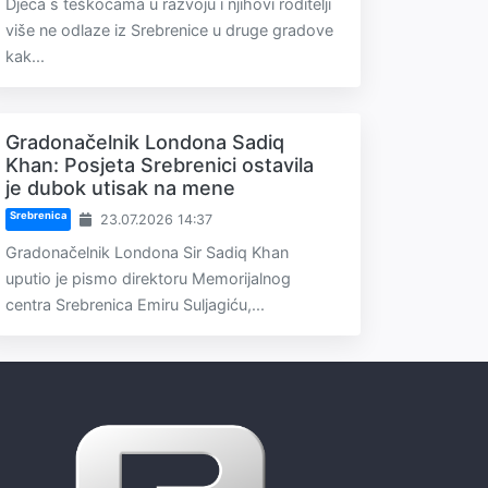
Djeca s teškoćama u razvoju i njihovi roditelji
više ne odlaze iz Srebrenice u druge gradove
kak...
Gradonačelnik Londona Sadiq
Khan: Posjeta Srebrenici ostavila
je dubok utisak na mene
Srebrenica
23.07.2026 14:37
Gradonačelnik Londona Sir Sadiq Khan
uputio je pismo direktoru Memorijalnog
centra Srebrenica Emiru Suljagiću,...