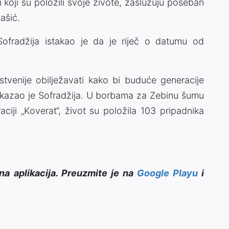
i koji su položili svoje živote, zaslužuju poseban
bašić.
fradžija istakao je da je riječ o datumu od
tvenije obilježavati kako bi buduće generacije
u, kazao je Sofradžija. U borbama za Zebinu šumu
ciji „Koverat“, život su položila 103 pripadnika
na aplikacija. Preuzmite je na
Google Playu
i