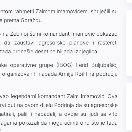
ntom rahmetli Zaimom Imamovićem, spriječili su
če prema Goraždu.
ravo na Zebinoj šumi komandant Imamović pokazao
t da zaustavi agresorske planove i rastereti
ada pronašle desetine hiljada izbjeglica.
ke operativne grupe (IBOG) Ferid Buljubašić,
vih organizovanih napada Armije RBiH na području
dovao legendarni komandant Zaim Imamović. Ova
 prvi put na ovom dijelu Podrinja da su agresorske
rali, palili i napadali, a ovdje su ljudi sa vrlo
agama pokazali da mogu učiniti ono što je tada
ć.