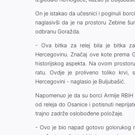
On je istakao da učesnici i poginuli borc
naglasivši da je na prostoru Zebine šu
odbranu Goražda.
- Ova bitka za relej bila je bitka z
Hercegovinu. Značaj ove kote prema 
historijskog aspekta. Na ovom prostor
ratu. Ovdje je proliveno toliko krvi, 
Hercegovini - naglasio je Buljubašić.
Napomenuo je da su borci Armije RBiH 2
od releja do Osanice i potisnuti neprijat
trajno zadrže oslobođene položaje.
- Ovo je bio napad gotovo golorukog nar