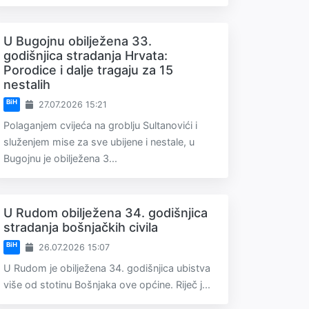
U Bugojnu obilježena 33.
godišnjica stradanja Hrvata:
Porodice i dalje tragaju za 15
nestalih
BiH
27.07.2026 15:21
Polaganjem cvijeća na groblju Sultanovići i
služenjem mise za sve ubijene i nestale, u
Bugojnu je obilježena 3...
U Rudom obilježena 34. godišnjica
stradanja bošnjačkih civila
BiH
26.07.2026 15:07
U Rudom je obilježena 34. godišnjica ubistva
više od stotinu Bošnjaka ove općine. Riječ j...