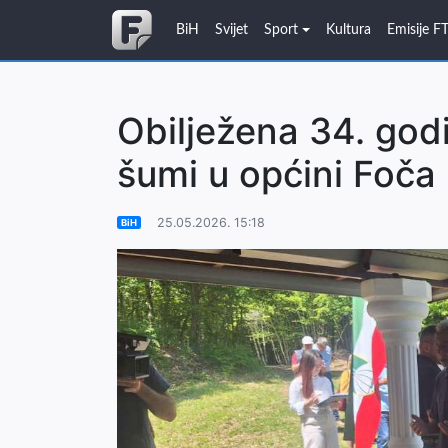
BiH
Svijet
Sport
Kultura
Emisije F
Obilježena 34. godi
šumi u općini Foča
25.05.2026. 15:18
BiH