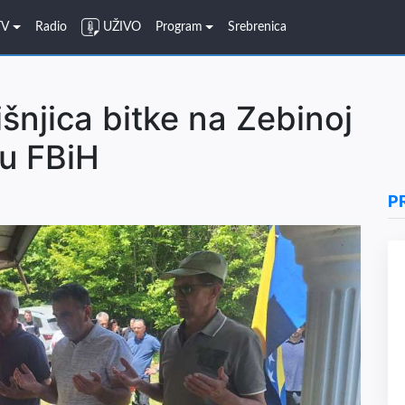
TV
Radio
UŽIVO
Program
Srebrenica
šnjica bitke na Zebinoj
 u FBiH
P