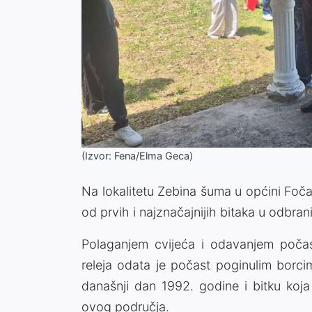
(Izvor: Fena/Elma Geca)
Na lokalitetu Zebina šuma u općini Foča
od prvih i najznačajnijih bitaka u odbr
Polaganjem cvijeća i odavanjem počast
releja odata je počast poginulim borc
današnji dan 1992. godine i bitku koj
ovog područja.