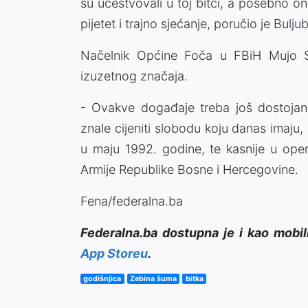
su učestvovali u toj bitci, a posebno on
pijetet i trajno sjećanje, poručio je Bulju
Načelnik Općine Foča u FBiH Mujo So
izuzetnog značaja.
- Ovakve događaje treba još dostojans
znale cijeniti slobodu koju danas imaj
u maju 1992. godine, te kasnije u opera
Armije Republike Bosne i Hercegovine.
Fena/federalna.ba
Federalna.ba dostupna je i kao mobil
App Storeu
.
godišnjica
Zebina šuma
bitka