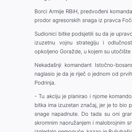
Borci Armije RBiH, predvođeni komanda
prodor agresorskih snaga iz pravca Fo
Sudionici bitke podsjetili su da je up
izuzetnu vojnu strategiju i odlučnos
opkoljeno Goražde, u kojem su utočište t
Nekadašnji komandant Istočno-bosans
naglasio je da je riječ o jednom od pr
Podrinja.
- Tu akciju je planirao i njome koman
bitka ima izuzetan značaj, jer je to bio
snage napadnute. Do tada su oni granati
skromnim naoružanjem i malobrojnim sn
izgledalo nemoguće, kazao je Buljubaši