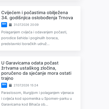
Cvijećem i počastima obilježena
34. godišnjica oslobođenja Trnova
BiH
31.07.2026 20:09
Polaganjem cvijeća i odavanjem počasti,
porodice šehida i poginulih boraca,
predstavnici boračkih udruž...
U Garavicama odata počast
žrtvama ustaškog zločina,
poručeno da sjećanje mora ostati
trajno
BiH
27.07.2026 15:24
Parastosom, liturgijom i polaganjem vijenaca
i cvijeća kod spomenika u Spomen-parku u
Garavicama kod Bihaća ob...