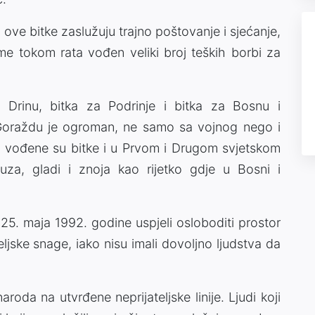
i ove bitke zaslužuju trajno poštovanje i sjećanje,
me tokom rata vođen veliki broj teških borbi za
a Drinu, bitka za Podrinje i bitka za Bosnu i
Goraždu je ogroman, ne samo sa vojnog nego i
u vođene su bitke i u Prvom i Drugom svjetskom
suza, gladi i znoja kao rijetko gdje u Bosni i
5. maja 1992. godine uspjeli osloboditi prostor
eljske snage, iako nisu imali dovoljno ljudstva da
oda na utvrđene neprijateljske linije. Ljudi koji