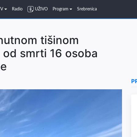
TV
Radio
UŽIVO
Program
Srebrenica
nutnom tišinom
ci od smrti 16 osoba
ce
P