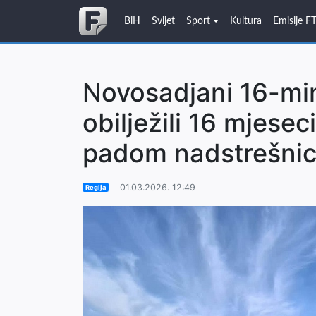
BiH
Svijet
Sport
Kultura
Emisije F
Novosadjani 16-mi
obilježili 16 mjese
padom nadstrešni
01.03.2026. 12:49
Regija