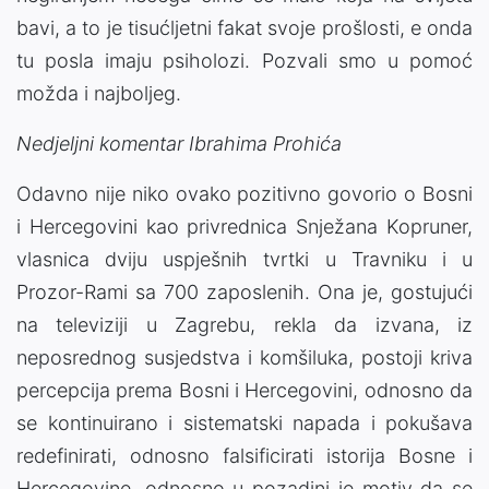
bavi, a to je tisućljetni fakat svoje prošlosti, e onda
tu posla imaju psiholozi. Pozvali smo u pomoć
možda i najboljeg.
Nedjeljni komentar Ibrahima Prohića
Odavno nije niko ovako pozitivno govorio o Bosni
i Hercegovini kao privrednica Snježana Kopruner,
vlasnica dviju uspješnih tvrtki u Travniku i u
Prozor-Rami sa 700 zaposlenih. Ona je, gostujući
na televiziji u Zagrebu, rekla da izvana, iz
neposrednog susjedstva i komšiluka, postoji kriva
percepcija prema Bosni i Hercegovini, odnosno da
se kontinuirano i sistematski napada i pokušava
redefinirati, odnosno falsificirati istorija Bosne i
Hercegovine, odnosno u pozadini je motiv da se