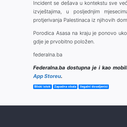
Incident se dešava u kontekstu sve već
izvještajima, u posljednjim mjesecim
protjerivanja Palestinaca iz njihovih do
Porodica Asasa na kraju je ponovo uko
gdje je prvobitno položen.
federalna.ba
Federalna.ba dostupna je i kao mobil
App Storeu
.
Bliski istok
Zapadna obala
ilegalni doseljenici