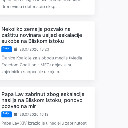
dronovima i detonacije ekspl...
Nekoliko zemalja pozvalo na
zaštitu novinara usljed eskalacije
sukoba na Bliskom istoku
Svijet
28.07.2026 13:23
Članice Koalicije za slobodu medija (Media
Freedom Coalition - MFC) objavile su
zajedničko saopćenje u kojem...
Papa Lav zabrinut zbog eskalacije
nasilja na Bliskom istoku, ponovo
pozvao na mir
Svijet
26.07.2026 16:18
Papa Lav XIV izrazio je u nedjelju zabrinutost