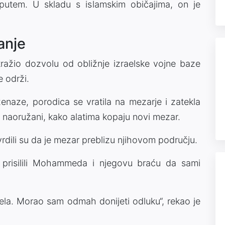
putem. U skladu s islamskim običajima, on je
anje
ažio dozvolu od obližnje izraelske vojne baze
 održi.
naze, porodica se vratila na mezarje i zatekla
ih naoružani, kako alatima kopaju novi mezar.
vrdili su da je mezar preblizu njihovom području.
prisilili Mohammeda i njegovu braću da sami
jela. Morao sam odmah donijeti odluku“, rekao je