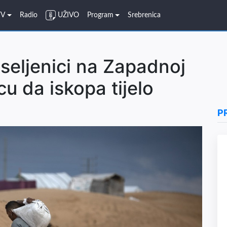
TV
Radio
UŽIVO
Program
Srebrenica
eljenici na Zapadnoj
icu da iskopa tijelo
P