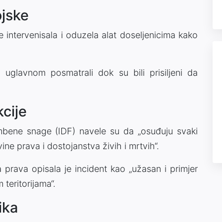
ojske
je intervenisala i oduzela alat doseljenicima kako
 uglavnom posmatrali dok su bili prisiljeni da
cije
mbene snage (IDF) navele su da „osuđuju svaki
ne prava i dostojanstva živih i mrtvih“.
a prava opisala je incident kao „užasan i primjer
teritorijama“.
ika