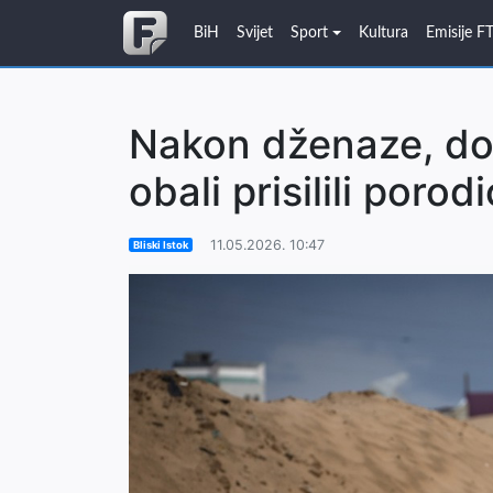
BiH
Svijet
Sport
Kultura
Emisije F
Nakon dženaze, dos
obali prisilili porod
11.05.2026. 10:47
Bliski Istok