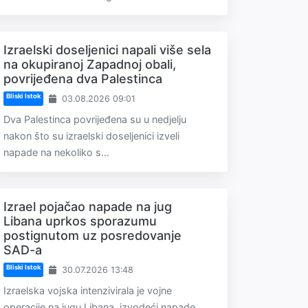
Izraelski doseljenici napali više sela
na okupiranoj Zapadnoj obali,
povrijeđena dva Palestinca
Bliski Istok
03.08.2026 09:01
Dva Palestinca povrijeđena su u nedjelju
nakon što su izraelski doseljenici izveli
napade na nekoliko s...
Izrael pojačao napade na jug
Libana uprkos sporazumu
postignutom uz posredovanje
SAD-a
Bliski Istok
30.07.2026 13:48
Izraelska vojska intenzivirala je vojne
operacije na jugu Libana, izvodeći napade