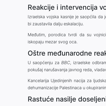
Reakcije i intervencija v
Izraelska vojska kasnije je saopćila da 
bi zaustavila dalju eskalaciju.
Međutim, porodica tvrdi da su vojnici
iskopaju mezar svog oca.
Oštre međunarodne reak
U saopćenju za
BBC
, izraelske odbra
pokušaj narušavanja javnog reda, vladavi
Kancelarija Ujedinjenih nacija za ljudsk
dehumanizacije Palestinaca u okupiranim 
Rastuće nasilje doseljen