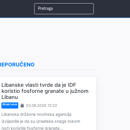
REPORUČENO
Libanske vlasti tvrde da je IDF
koristio fosforne granate u južnom
Libanu
Bliski Istok
03.08.2026 12:22
Libanska državna novinska agencija
izvijestila je da su izraelske snage tokom
noći koristile fosforne granate...