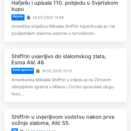
Hafjellu i upisala 110. pobjedu u Svjetskom
kupu
Skijanje
24.03.2026 14:48
Američka skijašica Mikaela Shiffrin trijumfovala je i na
posljednjem slalomu sezone u norveškom...
Shiffrin uvjerljivo do slalomskog zlata,
Esma Alić 46.
Ostali sportovi
18.02.2026 15:37
Amerikanka Mikaela Shiffrin u srijedu je na Zimskim
olimpijskim igrama u Milanu i Cortini opravdala ulogu
favo...
Shiffrin u uvjerljivom vodstvu nakon prve
vožnje slaloma, Alić 55.
Ski