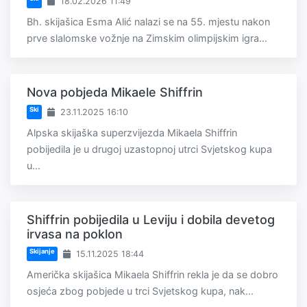
18.02.2026 11:49
Bh. skijašica Esma Alić nalazi se na 55. mjestu nakon
prve slalomske vožnje na Zimskim olimpijskim igra...
Nova pobjeda Mikaele Shiffrin
Ski
23.11.2025 16:10
Alpska skijaška superzvijezda Mikaela Shiffrin
pobijedila je u drugoj uzastopnoj utrci Svjetskog kupa
u...
Shiffrin pobijedila u Leviju i dobila devetog
irvasa na poklon
Skijanje
15.11.2025 18:44
Američka skijašica Mikaela Shiffrin rekla je da se dobro
osjeća zbog pobjede u trci Svjetskog kupa, nak...