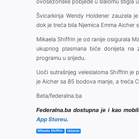
ovosezonske pobjede u slalomu stigla u
Švicarkinja Wendy Holdener zauzela j
dok je treća bila Njemica Emma Aicher 
Mikaela Shiffrin je od ranije osigurala M
ukupnog plasmana biće donijeta na za
programu u srijedu.
Uoči sutrašnjeg veleslaloma Shiffrin j
je Aicher sa 85 bodova manje, a treća 
Beta/federalna.ba
Federalna.ba dostupna je i kao mobil
App Storeu
.
Mikaela Shiffrin
skijanje