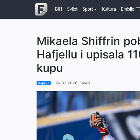
BiH
Svijet
Sport
Kultura
Emisije F
Mikaela Shiffrin po
Hafjellu i upisala 
kupu
24.03.2026. 14:48
Skijanje