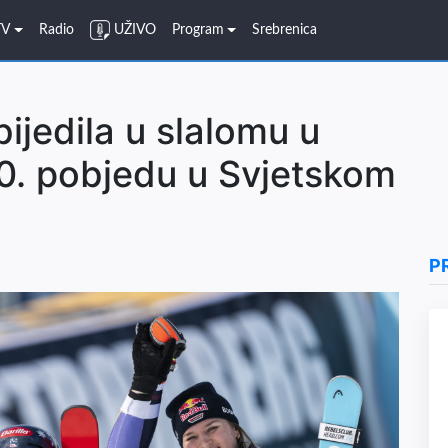
TV
Radio
UŽIVO
Program
Srebrenica
bijedila u slalomu u
110. pobjedu u Svjetskom
P