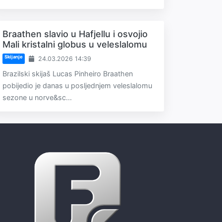
Braathen slavio u Hafjellu i osvojio
Mali kristalni globus u veleslalomu
Skijanje
24.03.2026 14:39
Brazilski skijaš Lucas Pinheiro Braathen
pobijedio je danas u posljednjem veleslalomu
sezone u norve&sc...