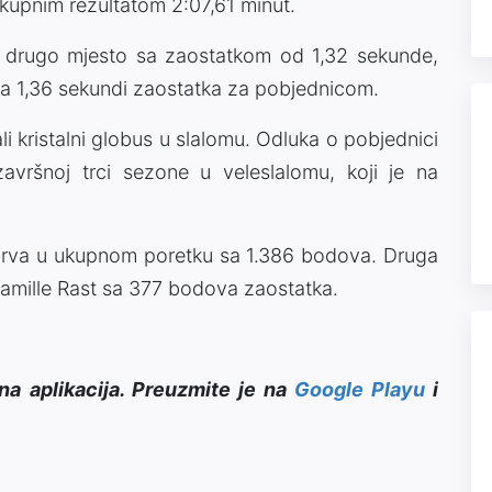
kupnim rezultatom 2:07,61 minut.
e drugo mjesto sa zaostatkom od 1,32 sekunde,
sa 1,36 sekundi zaostatka za pobjednicom.
ali kristalni globus u slalomu. Odluka o pobjednici
vršnoj trci sezone u veleslalomu, koji je na
e prva u ukupnom poretku sa 1.386 bodova. Druga
Camille Rast sa 377 bodova zaostatka.
na aplikacija. Preuzmite je na
Google Playu
i