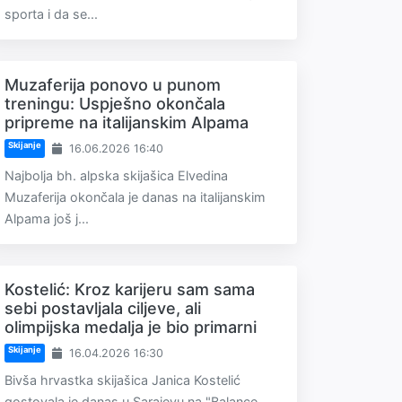
sporta i da se...
Muzaferija ponovo u punom
treningu: Uspješno okončala
pripreme na italijanskim Alpama
Skijanje
16.06.2026 16:40
Najbolja bh. alpska skijašica Elvedina
Muzaferija okončala je danas na italijanskim
Alpama još j...
Kostelić: Kroz karijeru sam sama
sebi postavljala ciljeve, ali
olimpijska medalja je bio primarni
Skijanje
16.04.2026 16:30
Bivša hrvastka skijašica Janica Kostelić
gostovala je danas u Sarajevu na "Balance