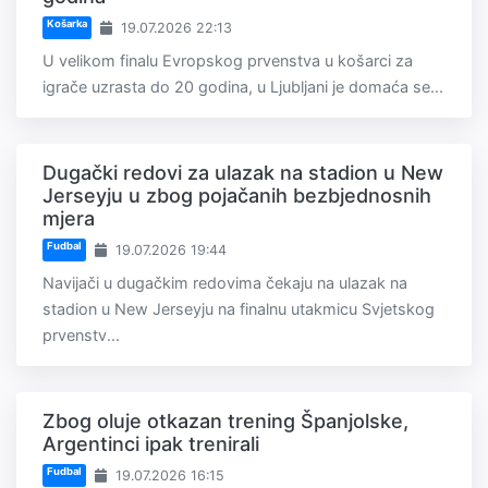
Košarka
19.07.2026 22:13
U velikom finalu Evropskog prvenstva u košarci za
igrače uzrasta do 20 godina, u Ljubljani je domaća se...
Dugački redovi za ulazak na stadion u New
Jerseyju u zbog pojačanih bezbjednosnih
mjera
Fudbal
19.07.2026 19:44
Navijači u dugačkim redovima čekaju na ulazak na
stadion u New Jerseyju na finalnu utakmicu Svjetskog
prvenstv...
Zbog oluje otkazan trening Španjolske,
Argentinci ipak trenirali
Fudbal
19.07.2026 16:15