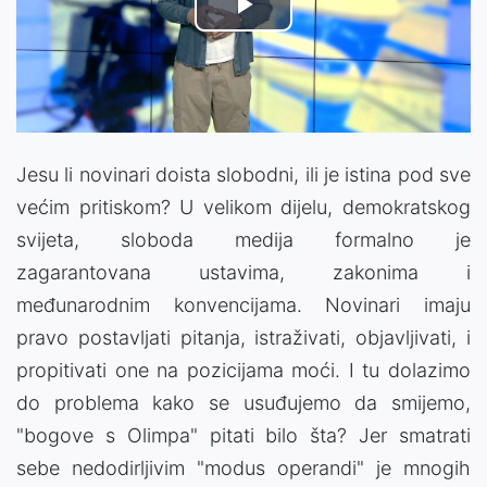
Play
Video
Jesu li novinari doista slobodni, ili je istina pod sve
većim pritiskom? U velikom dijelu, demokratskog
svijeta, sloboda medija formalno je
zagarantovana ustavima, zakonima i
međunarodnim konvencijama. Novinari imaju
pravo postavljati pitanja, istraživati, objavljivati, i
propitivati one na pozicijama moći. I tu dolazimo
do problema kako se usuđujemo da smijemo,
"bogove s Olimpa" pitati bilo šta? Jer smatrati
sebe nedodirljivim "modus operandi" je mnogih